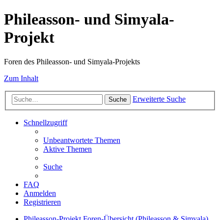
Phileasson- und Simyala-
Projekt
Foren des Phileasson- und Simyala-Projekts
Zum Inhalt
Erweiterte Suche
Suche
Schnellzugriff
Unbeantwortete Themen
Aktive Themen
Suche
FAQ
Anmelden
Registrieren
Phileasson-Projekt
Foren-Übersicht (Phileasson & Simyala)