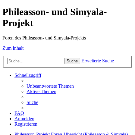
Phileasson- und Simyala-
Projekt
Foren des Phileasson- und Simyala-Projekts
Zum Inhalt
Erweiterte Suche
Suche
Schnellzugriff
Unbeantwortete Themen
Aktive Themen
Suche
FAQ
Anmelden
Registrieren
Phileasson-Projekt
Foren-Übersicht (Phileasson & Simyala)