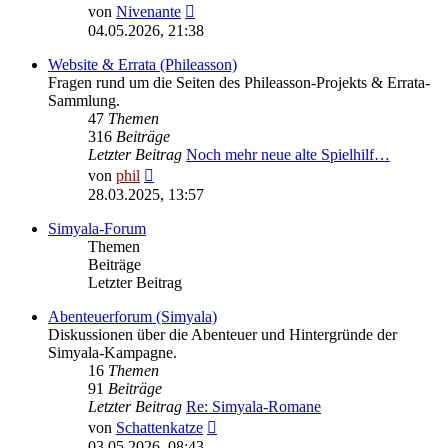
Neuester
von
Nivenante
Beitrag
04.05.2026, 21:38
Website & Errata (Phileasson)
Fragen rund um die Seiten des Phileasson-Projekts & Errata-
Sammlung.
47
Themen
316
Beiträge
Letzter Beitrag
Noch mehr neue alte Spielhilf…
Neuester
von
phil
Beitrag
28.03.2025, 13:57
Simyala-Forum
Themen
Beiträge
Letzter Beitrag
Abenteuerforum (Simyala)
Diskussionen über die Abenteuer und Hintergründe der
Simyala-Kampagne.
16
Themen
91
Beiträge
Letzter Beitrag
Re: Simyala-Romane
Neuester
von
Schattenkatze
Beitrag
03.05.2026, 08:43