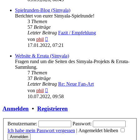
Spielrunden-Blog (Simyala)
Berichtet von eurer Simyala-Spielrunde!
3
Themen
57
Beiträge
Letzter Beitrag
Fazit / Empfehlung
Neuester
von
phil
Beitrag
17.01.2022, 07:21
Website & Errata (Simyala)
Fragen rund um die Seiten des Simyala-Projekts & Errata-
Sammlung.
7
Themen
37
Beiträge
Letzter Beitrag
Re: Neue Fan-Art
Neuester
von
phil
Beitrag
10.07.2022, 09:58
Anmelden
•
Registrieren
Benutzername:
Passwort:
Ich habe mein Passwort vergessen
|
Angemeldet bleiben