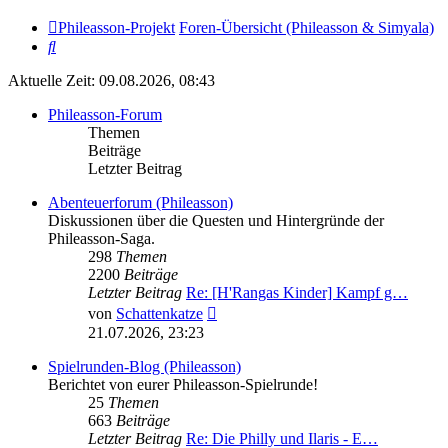
Phileasson-Projekt
Foren-Übersicht (Phileasson & Simyala)
Suche
Aktuelle Zeit: 09.08.2026, 08:43
Phileasson-Forum
Themen
Beiträge
Letzter Beitrag
Abenteuerforum (Phileasson)
Diskussionen über die Questen und Hintergründe der
Phileasson-Saga.
298
Themen
2200
Beiträge
Letzter Beitrag
Re: [H'Rangas Kinder] Kampf g…
Neuester
von
Schattenkatze
Beitrag
21.07.2026, 23:23
Spielrunden-Blog (Phileasson)
Berichtet von eurer Phileasson-Spielrunde!
25
Themen
663
Beiträge
Letzter Beitrag
Re: Die Philly und Ilaris - E…