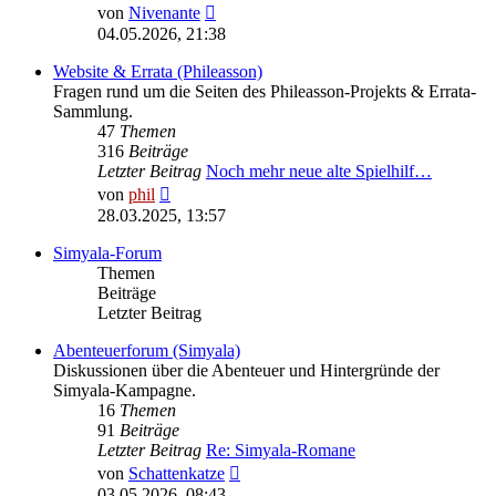
Neuester
von
Nivenante
Beitrag
04.05.2026, 21:38
Website & Errata (Phileasson)
Fragen rund um die Seiten des Phileasson-Projekts & Errata-
Sammlung.
47
Themen
316
Beiträge
Letzter Beitrag
Noch mehr neue alte Spielhilf…
Neuester
von
phil
Beitrag
28.03.2025, 13:57
Simyala-Forum
Themen
Beiträge
Letzter Beitrag
Abenteuerforum (Simyala)
Diskussionen über die Abenteuer und Hintergründe der
Simyala-Kampagne.
16
Themen
91
Beiträge
Letzter Beitrag
Re: Simyala-Romane
Neuester
von
Schattenkatze
Beitrag
03.05.2026, 08:43