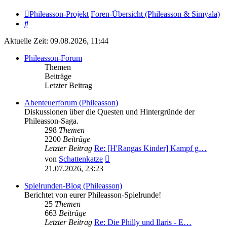
Phileasson-Projekt
Foren-Übersicht (Phileasson & Simyala)
Suche
Aktuelle Zeit: 09.08.2026, 11:44
Phileasson-Forum
Themen
Beiträge
Letzter Beitrag
Abenteuerforum (Phileasson)
Diskussionen über die Questen und Hintergründe der
Phileasson-Saga.
298
Themen
2200
Beiträge
Letzter Beitrag
Re: [H'Rangas Kinder] Kampf g…
Neuester
von
Schattenkatze
Beitrag
21.07.2026, 23:23
Spielrunden-Blog (Phileasson)
Berichtet von eurer Phileasson-Spielrunde!
25
Themen
663
Beiträge
Letzter Beitrag
Re: Die Philly und Ilaris - E…