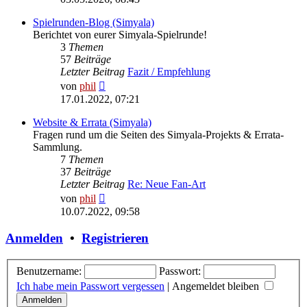
Spielrunden-Blog (Simyala)
Berichtet von eurer Simyala-Spielrunde!
3
Themen
57
Beiträge
Letzter Beitrag
Fazit / Empfehlung
Neuester
von
phil
Beitrag
17.01.2022, 07:21
Website & Errata (Simyala)
Fragen rund um die Seiten des Simyala-Projekts & Errata-
Sammlung.
7
Themen
37
Beiträge
Letzter Beitrag
Re: Neue Fan-Art
Neuester
von
phil
Beitrag
10.07.2022, 09:58
Anmelden
•
Registrieren
Benutzername:
Passwort:
Ich habe mein Passwort vergessen
|
Angemeldet bleiben