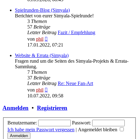
Spielrunden-Blog (Simyala)
Berichtet von eurer Simyala-Spielrunde!
3
Themen
57
Beiträge
Letzter Beitrag
Fazit / Empfehlung
Neuester
von
phil
Beitrag
17.01.2022, 07:21
Website & Errata (Simyala)
Fragen rund um die Seiten des Simyala-Projekts & Errata-
Sammlung.
7
Themen
37
Beiträge
Letzter Beitrag
Re: Neue Fan-Art
Neuester
von
phil
Beitrag
10.07.2022, 09:58
Anmelden
•
Registrieren
Benutzername:
Passwort:
Ich habe mein Passwort vergessen
|
Angemeldet bleiben