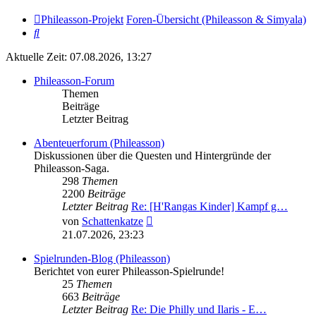
Phileasson-Projekt
Foren-Übersicht (Phileasson & Simyala)
Suche
Aktuelle Zeit: 07.08.2026, 13:27
Phileasson-Forum
Themen
Beiträge
Letzter Beitrag
Abenteuerforum (Phileasson)
Diskussionen über die Questen und Hintergründe der
Phileasson-Saga.
298
Themen
2200
Beiträge
Letzter Beitrag
Re: [H'Rangas Kinder] Kampf g…
Neuester
von
Schattenkatze
Beitrag
21.07.2026, 23:23
Spielrunden-Blog (Phileasson)
Berichtet von eurer Phileasson-Spielrunde!
25
Themen
663
Beiträge
Letzter Beitrag
Re: Die Philly und Ilaris - E…