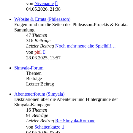
Neuester
von
Nivenante
Beitrag
04.05.2026, 21:38
Website & Errata (Phileasson)
Fragen rund um die Seiten des Phileasson-Projekts & Errata-
Sammlung.
47
Themen
316
Beiträge
Letzter Beitrag
Noch mehr neue alte Spielhilf…
Neuester
von
phil
Beitrag
28.03.2025, 13:57
Simyala-Forum
Themen
Beiträge
Letzter Beitrag
Abenteuerforum (Simyala)
Diskussionen über die Abenteuer und Hintergründe der
Simyala-Kampagne.
16
Themen
91
Beiträge
Letzter Beitrag
Re: Simyala-Romane
Neuester
von
Schattenkatze
Beitrag
03.05.2026, 08:43