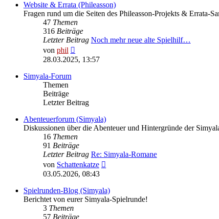
Website & Errata (Phileasson)
Fragen rund um die Seiten des Phileasson-Projekts & Errata-
47
Themen
316
Beiträge
Letzter Beitrag
Noch mehr neue alte Spielhilf…
Neuester
von
phil
Beitrag
28.03.2025, 13:57
Simyala-Forum
Themen
Beiträge
Letzter Beitrag
Abenteuerforum (Simyala)
Diskussionen über die Abenteuer und Hintergründe der Simya
16
Themen
91
Beiträge
Letzter Beitrag
Re: Simyala-Romane
Neuester
von
Schattenkatze
Beitrag
03.05.2026, 08:43
Spielrunden-Blog (Simyala)
Berichtet von eurer Simyala-Spielrunde!
3
Themen
57
Beiträge