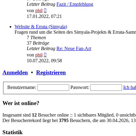
Letzter Beitrag
Fazit / Empfehlung
Neuester
von
phil
Beitrag
17.01.2022, 07:21
Website & Errata (Simyala)
Fragen rund um die Seiten des Simyala-Projekts & Errata-Sam
7
Themen
37
Beiträge
Letzter Beitrag
Re: Neue Fan-Art
Neuester
von
phil
Beitrag
10.07.2022, 09:58
Anmelden
•
Registrieren
Benutzername:
Passwort:
Ich ha
Wer ist online?
Insgesamt sind
12
Besucher online :: 1 sichtbares Mitglied, 0 unsicht
Der Besucherrekord liegt bei
3795
Besuchern, die am 30.04.2026, 13:
Statistik