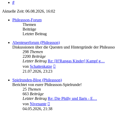
Suche
Aktuelle Zeit: 06.08.2026, 16:02
Phileasson-Forum
Themen
Beiträge
Letzter Beitrag
Abenteuerforum (Phileasson)
Diskussionen über die Questen und Hintergründe der Phileass
298
Themen
2200
Beiträge
Letzter Beitrag
Re: [H'Rangas Kinder] Kampf g…
Neuester
von
Schattenkatze
Beitrag
21.07.2026, 23:23
Spielrunden-Blog (Phileasson)
Berichtet von eurer Phileasson-Spielrunde!
25
Themen
663
Beiträge
Letzter Beitrag
Re: Die Philly und Ilaris - E…
Neuester
von
Nivenante
Beitrag
04.05.2026, 21:38