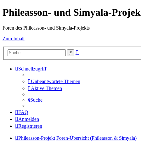
Phileasson- und Simyala-Projek
Foren des Phileasson- und Simyala-Projekts
Zum Inhalt
Erweiterte
Suche
Suche
Schnellzugriff
Unbeantwortete Themen
Aktive Themen
Suche
FAQ
Anmelden
Registrieren
Phileasson-Projekt
Foren-Übersicht (Phileasson & Simyala)