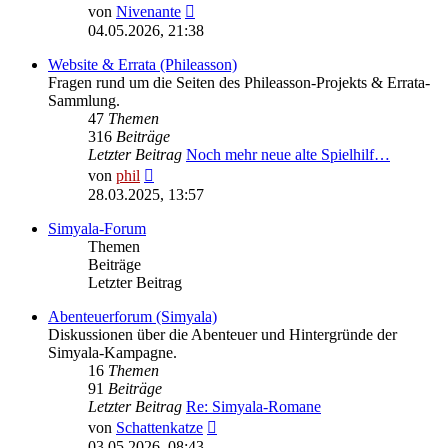
Neuester
von
Nivenante
Beitrag
04.05.2026, 21:38
Website & Errata (Phileasson)
Fragen rund um die Seiten des Phileasson-Projekts & Errata-
Sammlung.
47
Themen
316
Beiträge
Letzter Beitrag
Noch mehr neue alte Spielhilf…
Neuester
von
phil
Beitrag
28.03.2025, 13:57
Simyala-Forum
Themen
Beiträge
Letzter Beitrag
Abenteuerforum (Simyala)
Diskussionen über die Abenteuer und Hintergründe der
Simyala-Kampagne.
16
Themen
91
Beiträge
Letzter Beitrag
Re: Simyala-Romane
Neuester
von
Schattenkatze
Beitrag
03.05.2026, 08:43