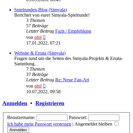
Spielrunden-Blog (Simyala)
Berichtet von eurer Simyala-Spielrunde!
3
Themen
57
Beiträge
Letzter Beitrag
Fazit / Empfehlung
Neuester
von
phil
Beitrag
17.01.2022, 07:21
Website & Errata (Simyala)
Fragen rund um die Seiten des Simyala-Projekts & Errata-
Sammlung.
7
Themen
37
Beiträge
Letzter Beitrag
Re: Neue Fan-Art
Neuester
von
phil
Beitrag
10.07.2022, 09:58
Anmelden
•
Registrieren
Benutzername:
Passwort:
Ich habe mein Passwort vergessen
|
Angemeldet bleiben