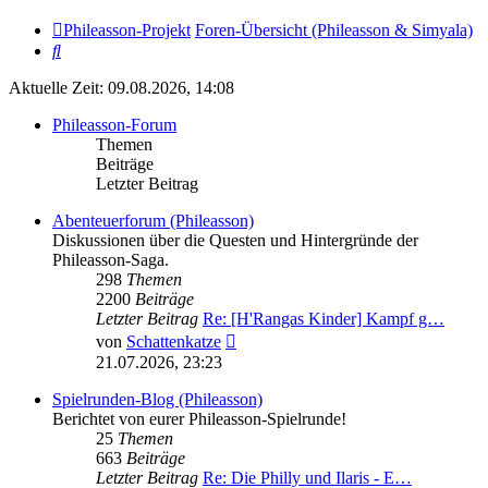
Phileasson-Projekt
Foren-Übersicht (Phileasson & Simyala)
Suche
Aktuelle Zeit: 09.08.2026, 14:08
Phileasson-Forum
Themen
Beiträge
Letzter Beitrag
Abenteuerforum (Phileasson)
Diskussionen über die Questen und Hintergründe der
Phileasson-Saga.
298
Themen
2200
Beiträge
Letzter Beitrag
Re: [H'Rangas Kinder] Kampf g…
Neuester
von
Schattenkatze
Beitrag
21.07.2026, 23:23
Spielrunden-Blog (Phileasson)
Berichtet von eurer Phileasson-Spielrunde!
25
Themen
663
Beiträge
Letzter Beitrag
Re: Die Philly und Ilaris - E…