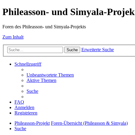
Phileasson- und Simyala-Projek
Foren des Phileasson- und Simyala-Projekts
Zum Inhalt
Erweiterte Suche
Suche
Schnellzugriff
Unbeantwortete Themen
Aktive Themen
Suche
FAQ
Anmelden
Registrieren
Phileasson-Projekt
Foren-Übersicht (Phileasson & Simyala)
Suche