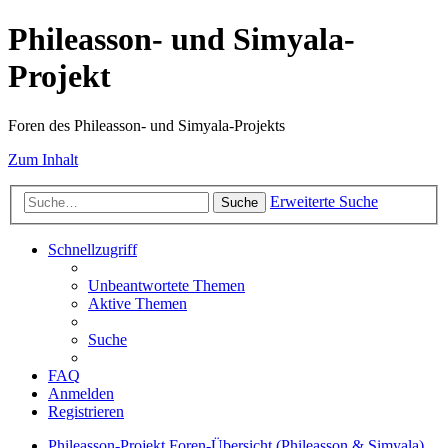
Phileasson- und Simyala-
Projekt
Foren des Phileasson- und Simyala-Projekts
Zum Inhalt
Erweiterte Suche
Suche
Schnellzugriff
Unbeantwortete Themen
Aktive Themen
Suche
FAQ
Anmelden
Registrieren
Phileasson-Projekt
Foren-Übersicht (Phileasson & Simyala)