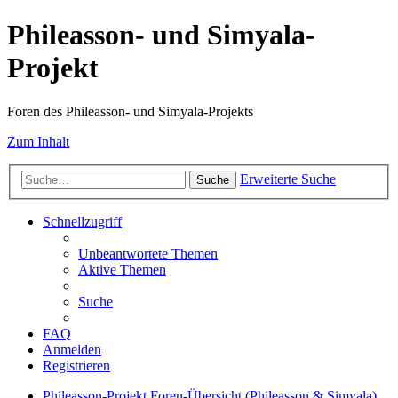
Phileasson- und Simyala-
Projekt
Foren des Phileasson- und Simyala-Projekts
Zum Inhalt
Erweiterte Suche
Suche
Schnellzugriff
Unbeantwortete Themen
Aktive Themen
Suche
FAQ
Anmelden
Registrieren
Phileasson-Projekt
Foren-Übersicht (Phileasson & Simyala)