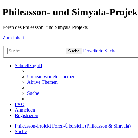
Phileasson- und Simyala-Projek
Foren des Phileasson- und Simyala-Projekts
Zum Inhalt
Erweiterte Suche
Suche
Schnellzugriff
Unbeantwortete Themen
Aktive Themen
Suche
FAQ
Anmelden
Registrieren
Phileasson-Projekt
Foren-Übersicht (Phileasson & Simyala)
Suche