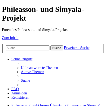
Phileasson- und Simyala-
Projekt
Foren des Phileasson- und Simyala-Projekts
Zum Inhalt
Erweiterte Suche
Suche
Schnellzugriff
Unbeantwortete Themen
Aktive Themen
Suche
FAQ
Anmelden
Registrieren
Phileasson-Projekt
Foren-Übersicht (Phileasson & Simyala)