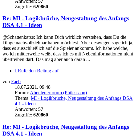
Antworten:
57
Zugriffe:
620860
Re: MI - Logikbrüche, Neugestaltung des Anfangs
DSA 4.1 - Ideen
@Schattenkatze: Ich kann Dich wirklich verstehen, dass Du die
Dinge nachvollziehbar haben möchtest. Aber deswegen sage ich ja,
dass es ausschließlich auf die Spieler ankommt. Ich habe welche,
wo ich mittlerweile weiß, dass ich es mit Nebeninformationen nicht
übertreiben darf. Das mag aber auch daran ...
Rufe den Beitrag auf
von
Faeb
18.07.2021, 09:48
Forum:
Abenteuerforum (Phileasson)
Thema:
MI - Logikbrüche, Neugestaltung des Anfangs DSA
4.1 - Ideen
Antworten:
57
Zugriffe:
620860
Re: MI - Logikbrüche, Neugestaltung des Anfangs
DSA 4.1 - Ideen