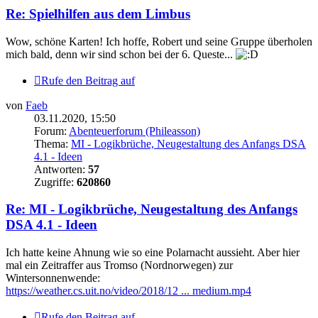
Re: Spielhilfen aus dem Limbus
Wow, schöne Karten! Ich hoffe, Robert und seine Gruppe überholen
mich bald, denn wir sind schon bei der 6. Queste...
Rufe den Beitrag auf
von
Faeb
03.11.2020, 15:50
Forum:
Abenteuerforum (Phileasson)
Thema:
MI - Logikbrüche, Neugestaltung des Anfangs DSA
4.1 - Ideen
Antworten:
57
Zugriffe:
620860
Re: MI - Logikbrüche, Neugestaltung des Anfangs
DSA 4.1 - Ideen
Ich hatte keine Ahnung wie so eine Polarnacht aussieht. Aber hier
mal ein Zeitraffer aus Tromso (Nordnorwegen) zur
Wintersonnenwende:
https://weather.cs.uit.no/video/2018/12 ... medium.mp4
Rufe den Beitrag auf