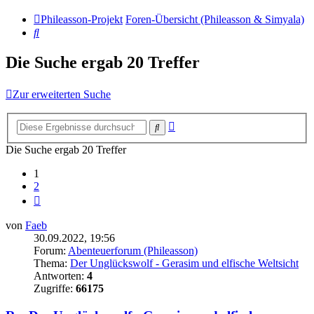
Phileasson-Projekt
Foren-Übersicht (Phileasson & Simyala)
Suche
Die Suche ergab 20 Treffer
Zur erweiterten Suche
Erweiterte
Suche
Suche
Die Suche ergab 20 Treffer
1
2
Nächste
von
Faeb
30.09.2022, 19:56
Forum:
Abenteuerforum (Phileasson)
Thema:
Der Unglückswolf - Gerasim und elfische Weltsicht
Antworten:
4
Zugriffe:
66175