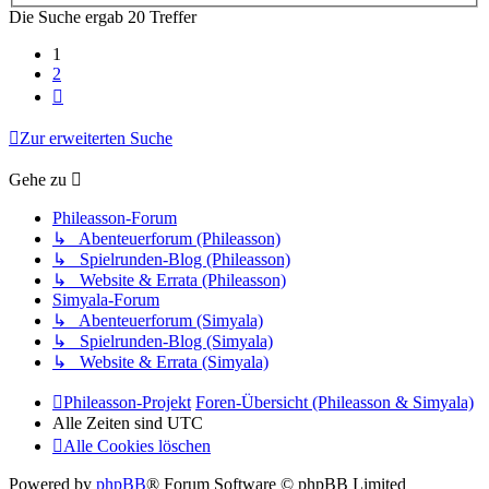
Die Suche ergab 20 Treffer
1
2
Nächste
Zur erweiterten Suche
Gehe zu
Phileasson-Forum
↳ Abenteuerforum (Phileasson)
↳ Spielrunden-Blog (Phileasson)
↳ Website & Errata (Phileasson)
Simyala-Forum
↳ Abenteuerforum (Simyala)
↳ Spielrunden-Blog (Simyala)
↳ Website & Errata (Simyala)
Phileasson-Projekt
Foren-Übersicht (Phileasson & Simyala)
Alle Zeiten sind
UTC
Alle Cookies löschen
Powered by
phpBB
® Forum Software © phpBB Limited