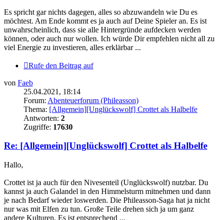
Es spricht gar nichts dagegen, alles so abzuwandeln wie Du es
möchtest. Am Ende kommt es ja auch auf Deine Spieler an. Es ist
unwahrscheinlich, dass sie alle Hintergründe aufdecken werden
können, oder auch nur wollen. Ich würde Dir empfehlen nicht all zu
viel Energie zu investieren, alles erklärbar ...
Rufe den Beitrag auf
von
Faeb
25.04.2021, 18:14
Forum:
Abenteuerforum (Phileasson)
Thema:
[Allgemein][Unglückswolf] Crottet als Halbelfe
Antworten:
2
Zugriffe:
17630
Re: [Allgemein][Unglückswolf] Crottet als Halbelfe
Hallo,
Crottet ist ja auch für den Nivesenteil (Unglückswolf) nutzbar. Du
kannst ja auch Galandel in den Himmelsturm mitnehmen und dann
je nach Bedarf wieder loswerden. Die Phileasson-Saga hat ja nicht
nur was mit Elfen zu tun. Große Teile drehen sich ja um ganz
andere Kulturen. Es ist entsprechend ...