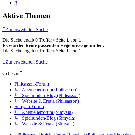
Suche
Aktive Themen
Zur erweiterten Suche
Die Suche ergab 0 Treffer • Seite
1
von
1
Es wurden keine passenden Ergebnisse gefunden.
Die Suche ergab 0 Treffer • Seite
1
von
1
Zur erweiterten Suche
Gehe zu
Phileasson-Forum
↳ Abenteuerforum (Phileasson)
↳ Spielrunden-Blog (Phileasson)
↳ Website & Errata (Phileasson)
Simyala-Forum
↳ Abenteuerforum (Simyala)
↳ Spielrunden-Blog (Simyala)
↳ Website & Errata (Simyala)
Phileasson-Projekt
Foren-Übersicht (Phileasson & Simyala)