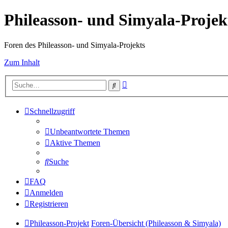
Phileasson- und Simyala-Projek
Foren des Phileasson- und Simyala-Projekts
Zum Inhalt
Erweiterte
Suche
Suche
Schnellzugriff
Unbeantwortete Themen
Aktive Themen
Suche
FAQ
Anmelden
Registrieren
Phileasson-Projekt
Foren-Übersicht (Phileasson & Simyala)