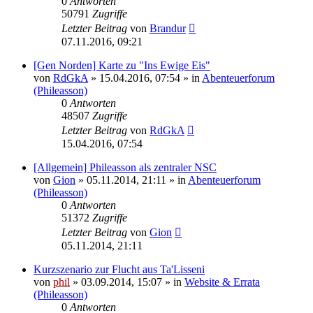
0
Antworten
50791
Zugriffe
Letzter Beitrag
von
Brandur
07.11.2016, 09:21
[Gen Norden] Karte zu "Ins Ewige Eis"
von
RdGkA
» 15.04.2016, 07:54 » in
Abenteuerforum
(Phileasson)
0
Antworten
48507
Zugriffe
Letzter Beitrag
von
RdGkA
15.04.2016, 07:54
[Allgemein] Phileasson als zentraler NSC
von
Gion
» 05.11.2014, 21:11 » in
Abenteuerforum
(Phileasson)
0
Antworten
51372
Zugriffe
Letzter Beitrag
von
Gion
05.11.2014, 21:11
Kurzszenario zur Flucht aus Ta'Lisseni
von
phil
» 03.09.2014, 15:07 » in
Website & Errata
(Phileasson)
0
Antworten