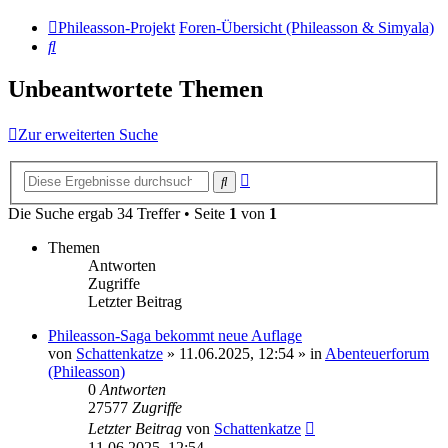
Phileasson-Projekt
Foren-Übersicht (Phileasson & Simyala)
Suche
Unbeantwortete Themen
Zur erweiterten Suche
Erweiterte
Suche
Suche
Die Suche ergab 34 Treffer • Seite
1
von
1
Themen
Antworten
Zugriffe
Letzter Beitrag
Phileasson-Saga bekommt neue Auflage
von
Schattenkatze
» 11.06.2025, 12:54 » in
Abenteuerforum
(Phileasson)
0
Antworten
27577
Zugriffe
Letzter Beitrag
von
Schattenkatze
11.06.2025, 12:54