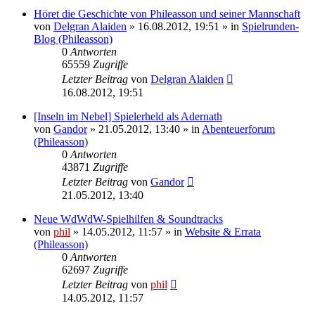
Höret die Geschichte von Phileasson und seiner Mannschaft
von
Delgran Alaiden
» 16.08.2012, 19:51 » in
Spielrunden-
Blog (Phileasson)
0
Antworten
65559
Zugriffe
Letzter Beitrag
von
Delgran Alaiden
16.08.2012, 19:51
[Inseln im Nebel] Spielerheld als Adernath
von
Gandor
» 21.05.2012, 13:40 » in
Abenteuerforum
(Phileasson)
0
Antworten
43871
Zugriffe
Letzter Beitrag
von
Gandor
21.05.2012, 13:40
Neue WdWdW-Spielhilfen & Soundtracks
von
phil
» 14.05.2012, 11:57 » in
Website & Errata
(Phileasson)
0
Antworten
62697
Zugriffe
Letzter Beitrag
von
phil
14.05.2012, 11:57