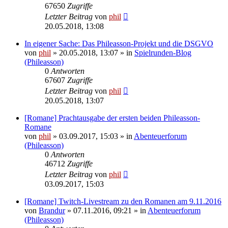
67650
Zugriffe
Letzter Beitrag
von
phil
20.05.2018, 13:08
In eigener Sache: Das Phileasson-Projekt und die DSGVO
von
phil
» 20.05.2018, 13:07 » in
Spielrunden-Blog
(Phileasson)
0
Antworten
67607
Zugriffe
Letzter Beitrag
von
phil
20.05.2018, 13:07
[Romane] Prachtausgabe der ersten beiden Phileasson-
Romane
von
phil
» 03.09.2017, 15:03 » in
Abenteuerforum
(Phileasson)
0
Antworten
46712
Zugriffe
Letzter Beitrag
von
phil
03.09.2017, 15:03
[Romane] Twitch-Livestream zu den Romanen am 9.11.2016
von
Brandur
» 07.11.2016, 09:21 » in
Abenteuerforum
(Phileasson)