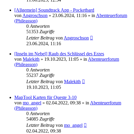
[Allgemein] Soundtrack App - Pocketbard
von
Angroschson
» 23.06.2024, 11:16 » in
Abenteuerforum
(Phileasson)
0
Antworten
51353
Zugriffe
Letzter Beitrag
von
Angroschson
23.06.2024, 11:16
[Inseln im Nebel] Raub des Schlüssel des Erzes
von
Malekith
» 19.10.2023, 11:05 » in
Abenteuerforum
(Phileasson)
0
Antworten
55237
Zugriffe
Letzter Beitrag
von
Malekith
19.10.2023, 11:05
MapTool Karten für Queste 3-10
von
mo_angel
» 02.04.2022, 09:38 » in
Abenteuerforum
(Phileasson)
0
Antworten
54085
Zugriffe
Letzter Beitrag
von
mo_angel
02.04.2022, 09:38