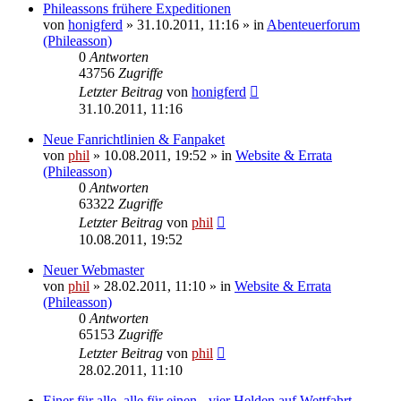
Phileassons frühere Expeditionen
von
honigferd
» 31.10.2011, 11:16 » in
Abenteuerforum
(Phileasson)
0
Antworten
43756
Zugriffe
Letzter Beitrag
von
honigferd
31.10.2011, 11:16
Neue Fanrichtlinien & Fanpaket
von
phil
» 10.08.2011, 19:52 » in
Website & Errata
(Phileasson)
0
Antworten
63322
Zugriffe
Letzter Beitrag
von
phil
10.08.2011, 19:52
Neuer Webmaster
von
phil
» 28.02.2011, 11:10 » in
Website & Errata
(Phileasson)
0
Antworten
65153
Zugriffe
Letzter Beitrag
von
phil
28.02.2011, 11:10
Einer für alle, alle für einen - vier Helden auf Wettfahrt