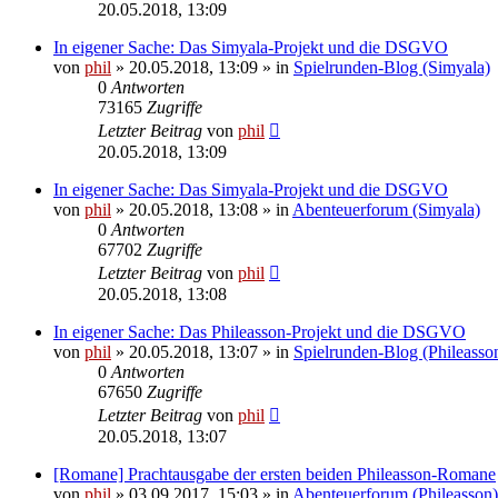
20.05.2018, 13:09
In eigener Sache: Das Simyala-Projekt und die DSGVO
von
phil
» 20.05.2018, 13:09 » in
Spielrunden-Blog (Simyala)
0
Antworten
73165
Zugriffe
Letzter Beitrag
von
phil
20.05.2018, 13:09
In eigener Sache: Das Simyala-Projekt und die DSGVO
von
phil
» 20.05.2018, 13:08 » in
Abenteuerforum (Simyala)
0
Antworten
67702
Zugriffe
Letzter Beitrag
von
phil
20.05.2018, 13:08
In eigener Sache: Das Phileasson-Projekt und die DSGVO
von
phil
» 20.05.2018, 13:07 » in
Spielrunden-Blog (Phileasso
0
Antworten
67650
Zugriffe
Letzter Beitrag
von
phil
20.05.2018, 13:07
[Romane] Prachtausgabe der ersten beiden Phileasson-Romane
von
phil
» 03.09.2017, 15:03 » in
Abenteuerforum (Phileasson)