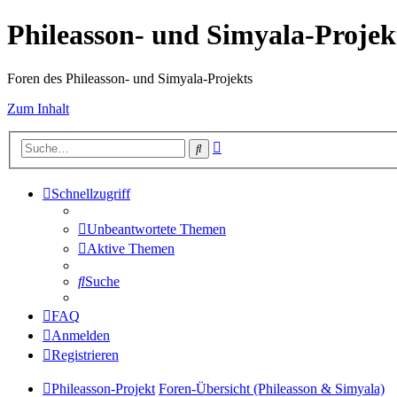
Phileasson- und Simyala-Projek
Foren des Phileasson- und Simyala-Projekts
Zum Inhalt
Erweiterte
Suche
Suche
Schnellzugriff
Unbeantwortete Themen
Aktive Themen
Suche
FAQ
Anmelden
Registrieren
Phileasson-Projekt
Foren-Übersicht (Phileasson & Simyala)