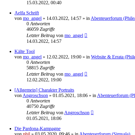
15.03.2022, 00:40
Aelfa Schrift
von
mo_angel
» 14.03.2022, 14:57 » in
Abenteuerforum (Phile
0
Antworten
46059
Zugriffe
Letzter Beitrag
von
mo_angel
14.03.2022, 14:57
Kälte Tool
von
mo_angel
» 12.02.2022, 19:00 » in
Website & Errata (Phil
0
Antworten
58815
Zugriffe
Letzter Beitrag
von
mo_angel
12.02.2022, 19:00
[Allgemein] Charakter Portraits
von
Angroschson
» 01.05.2021, 18:06 » in
Abenteuerforum (Ph
0
Antworten
40750
Zugriffe
Letzter Beitrag
von
Angroschson
01.05.2021, 18:06
Die Pardona-Kampagne
von
phil
» 03.05.2020, 09:46 » in
Abenteuerforum (Simyala)