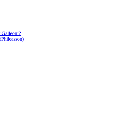
r Galleon‘?
(Phileasson)