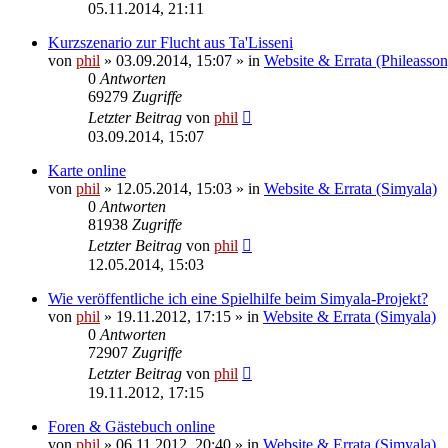
05.11.2014, 21:11
Kurzszenario zur Flucht aus Ta'Lisseni
von
phil
» 03.09.2014, 15:07 » in
Website & Errata (Phileasson
0
Antworten
69279
Zugriffe
Letzter Beitrag
von
phil
03.09.2014, 15:07
Karte online
von
phil
» 12.05.2014, 15:03 » in
Website & Errata (Simyala)
0
Antworten
81938
Zugriffe
Letzter Beitrag
von
phil
12.05.2014, 15:03
Wie veröffentliche ich eine Spielhilfe beim Simyala-Projekt?
von
phil
» 19.11.2012, 17:15 » in
Website & Errata (Simyala)
0
Antworten
72907
Zugriffe
Letzter Beitrag
von
phil
19.11.2012, 17:15
Foren & Gästebuch online
von
phil
» 06.11.2012, 20:40 » in
Website & Errata (Simyala)