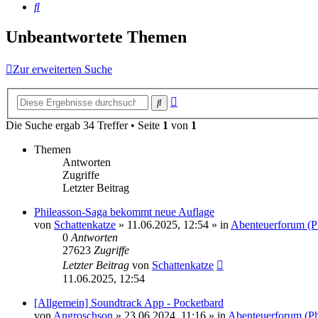
Suche
Unbeantwortete Themen
Zur erweiterten Suche
Erweiterte
Suche
Suche
Die Suche ergab 34 Treffer • Seite
1
von
1
Themen
Antworten
Zugriffe
Letzter Beitrag
Phileasson-Saga bekommt neue Auflage
von
Schattenkatze
» 11.06.2025, 12:54 » in
Abenteuerforum (P
0
Antworten
27623
Zugriffe
Letzter Beitrag
von
Schattenkatze
11.06.2025, 12:54
[Allgemein] Soundtrack App - Pocketbard
von
Angroschson
» 23.06.2024, 11:16 » in
Abenteuerforum (Ph