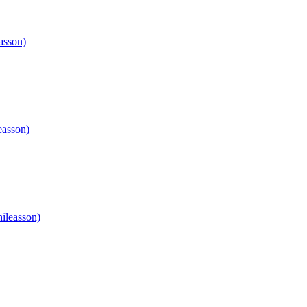
asson)
easson)
ileasson)