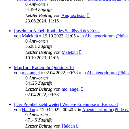
0
Antworten
51399
Zugriffe
Letzter Beitrag
von
Angroschson
23.06.2024, 11:16
[Inseln im Nebel] Raub des Schlüssel des Erzes
von
Malekith
» 19.10.2023, 11:05 » in
Abenteuerforum (Philea
0
Antworten
55281
Zugriffe
Letzter Beitrag
von
Malekith
19.10.2023, 11:05
MapTool Karten für Queste 3-10
von
mo_angel
» 02.04.2022, 09:38 » in
Abenteuerforum (Phile
0
Antworten
54125
Zugriffe
Letzter Beitrag
von
mo_angel
02.04.2022, 09:38
[Der Prophet zieht weiter] Weitere Erlebnisse in Brokscal
von
Haldan
» 15.03.2022, 00:40 » in
Abenteuerforum (Phileas
0
Antworten
47146
Zugriffe
Letzter Beitrag
von
Haldan