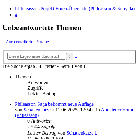
Phileasson-Projekt
Foren-Übersicht (Phileasson & Simyala)
Suche
Unbeantwortete Themen
Zur erweiterten Suche
Erweiterte
Suche
Suche
Die Suche ergab 34 Treffer • Seite
1
von
1
Themen
Antworten
Zugriffe
Letzter Beitrag
Phileasson-Saga bekommt neue Auflage
von
Schattenkatze
» 11.06.2025, 12:54 » in
Abenteuerforum
(Phileasson)
0
Antworten
27604
Zugriffe
Letzter Beitrag
von
Schattenkatze
11.06.2025, 12:54