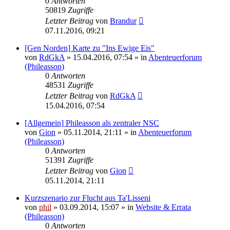
0
Antworten
50819
Zugriffe
Letzter Beitrag
von
Brandur
07.11.2016, 09:21
[Gen Norden] Karte zu "Ins Ewige Eis"
von
RdGkA
» 15.04.2016, 07:54 » in
Abenteuerforum
(Phileasson)
0
Antworten
48531
Zugriffe
Letzter Beitrag
von
RdGkA
15.04.2016, 07:54
[Allgemein] Phileasson als zentraler NSC
von
Gion
» 05.11.2014, 21:11 » in
Abenteuerforum
(Phileasson)
0
Antworten
51391
Zugriffe
Letzter Beitrag
von
Gion
05.11.2014, 21:11
Kurzszenario zur Flucht aus Ta'Lisseni
von
phil
» 03.09.2014, 15:07 » in
Website & Errata
(Phileasson)
0
Antworten