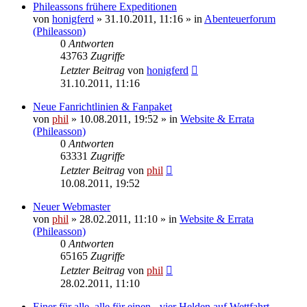
Phileassons frühere Expeditionen
von
honigferd
» 31.10.2011, 11:16 » in
Abenteuerforum
(Phileasson)
0
Antworten
43763
Zugriffe
Letzter Beitrag
von
honigferd
31.10.2011, 11:16
Neue Fanrichtlinien & Fanpaket
von
phil
» 10.08.2011, 19:52 » in
Website & Errata
(Phileasson)
0
Antworten
63331
Zugriffe
Letzter Beitrag
von
phil
10.08.2011, 19:52
Neuer Webmaster
von
phil
» 28.02.2011, 11:10 » in
Website & Errata
(Phileasson)
0
Antworten
65165
Zugriffe
Letzter Beitrag
von
phil
28.02.2011, 11:10
Einer für alle, alle für einen - vier Helden auf Wettfahrt