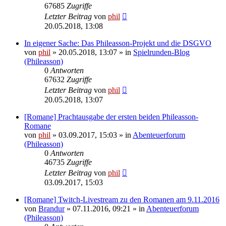
67685
Zugriffe
Letzter Beitrag
von
phil
20.05.2018, 13:08
In eigener Sache: Das Phileasson-Projekt und die DSGVO
von
phil
» 20.05.2018, 13:07 » in
Spielrunden-Blog
(Phileasson)
0
Antworten
67632
Zugriffe
Letzter Beitrag
von
phil
20.05.2018, 13:07
[Romane] Prachtausgabe der ersten beiden Phileasson-
Romane
von
phil
» 03.09.2017, 15:03 » in
Abenteuerforum
(Phileasson)
0
Antworten
46735
Zugriffe
Letzter Beitrag
von
phil
03.09.2017, 15:03
[Romane] Twitch-Livestream zu den Romanen am 9.11.2016
von
Brandur
» 07.11.2016, 09:21 » in
Abenteuerforum
(Phileasson)