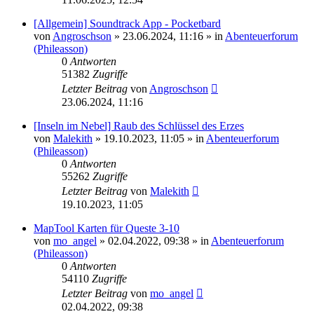
[Allgemein] Soundtrack App - Pocketbard
von
Angroschson
» 23.06.2024, 11:16 » in
Abenteuerforum
(Phileasson)
0
Antworten
51382
Zugriffe
Letzter Beitrag
von
Angroschson
23.06.2024, 11:16
[Inseln im Nebel] Raub des Schlüssel des Erzes
von
Malekith
» 19.10.2023, 11:05 » in
Abenteuerforum
(Phileasson)
0
Antworten
55262
Zugriffe
Letzter Beitrag
von
Malekith
19.10.2023, 11:05
MapTool Karten für Queste 3-10
von
mo_angel
» 02.04.2022, 09:38 » in
Abenteuerforum
(Phileasson)
0
Antworten
54110
Zugriffe
Letzter Beitrag
von
mo_angel
02.04.2022, 09:38