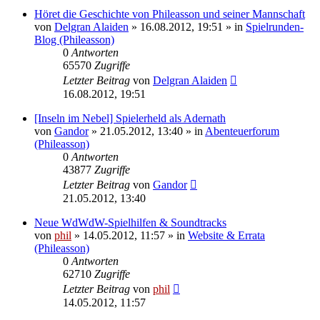
Höret die Geschichte von Phileasson und seiner Mannschaft
von
Delgran Alaiden
» 16.08.2012, 19:51 » in
Spielrunden-
Blog (Phileasson)
0
Antworten
65570
Zugriffe
Letzter Beitrag
von
Delgran Alaiden
16.08.2012, 19:51
[Inseln im Nebel] Spielerheld als Adernath
von
Gandor
» 21.05.2012, 13:40 » in
Abenteuerforum
(Phileasson)
0
Antworten
43877
Zugriffe
Letzter Beitrag
von
Gandor
21.05.2012, 13:40
Neue WdWdW-Spielhilfen & Soundtracks
von
phil
» 14.05.2012, 11:57 » in
Website & Errata
(Phileasson)
0
Antworten
62710
Zugriffe
Letzter Beitrag
von
phil
14.05.2012, 11:57