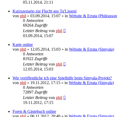
05.11.2014, 21:11
Kurzszenario zur Flucht aus Ta'Lisseni
von
phil
» 03.09.2014, 15:07 » in
Website & Errata (Phileasson
0
Antworten
69264
Zugriffe
Letzter Beitrag
von
phil
03.09.2014, 15:07
Karte online
von
phil
» 12.05.2014, 15:03 » in
Website & Errata (Simyala)
0
Antworten
81922
Zugriffe
Letzter Beitrag
von
phil
12.05.2014, 15:03
Wie veröffentliche ich eine Spielhilfe beim Simyala-Projekt?
von
phil
» 19.11.2012, 17:15 » in
Website & Errata (Simyala)
0
Antworten
72897
Zugriffe
Letzter Beitrag
von
phil
19.11.2012, 17:15
Foren & Gästebuch online
von
phil
» 06.11.2012, 20:40 » in
Website & Errata (Simyala)