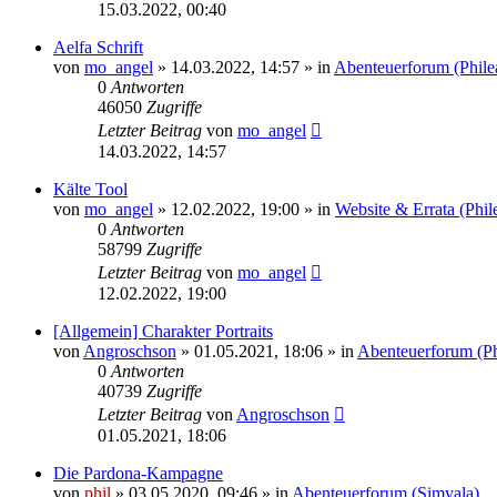
15.03.2022, 00:40
Aelfa Schrift
von
mo_angel
» 14.03.2022, 14:57 » in
Abenteuerforum (Phile
0
Antworten
46050
Zugriffe
Letzter Beitrag
von
mo_angel
14.03.2022, 14:57
Kälte Tool
von
mo_angel
» 12.02.2022, 19:00 » in
Website & Errata (Phil
0
Antworten
58799
Zugriffe
Letzter Beitrag
von
mo_angel
12.02.2022, 19:00
[Allgemein] Charakter Portraits
von
Angroschson
» 01.05.2021, 18:06 » in
Abenteuerforum (Ph
0
Antworten
40739
Zugriffe
Letzter Beitrag
von
Angroschson
01.05.2021, 18:06
Die Pardona-Kampagne
von
phil
» 03.05.2020, 09:46 » in
Abenteuerforum (Simyala)