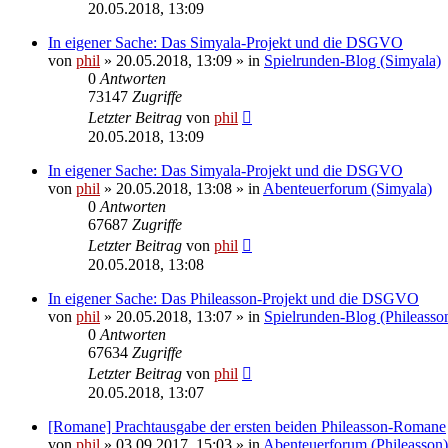
20.05.2018, 13:09
In eigener Sache: Das Simyala-Projekt und die DSGVO
von
phil
» 20.05.2018, 13:09 » in
Spielrunden-Blog (Simyala)
0
Antworten
73147
Zugriffe
Letzter Beitrag
von
phil
20.05.2018, 13:09
In eigener Sache: Das Simyala-Projekt und die DSGVO
von
phil
» 20.05.2018, 13:08 » in
Abenteuerforum (Simyala)
0
Antworten
67687
Zugriffe
Letzter Beitrag
von
phil
20.05.2018, 13:08
In eigener Sache: Das Phileasson-Projekt und die DSGVO
von
phil
» 20.05.2018, 13:07 » in
Spielrunden-Blog (Phileasso
0
Antworten
67634
Zugriffe
Letzter Beitrag
von
phil
20.05.2018, 13:07
[Romane] Prachtausgabe der ersten beiden Phileasson-Romane
von
phil
» 03.09.2017, 15:03 » in
Abenteuerforum (Phileasson)