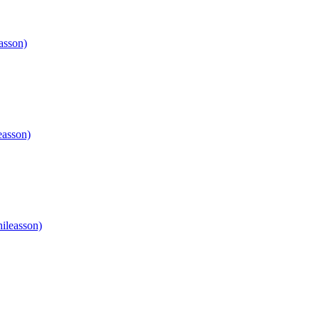
asson)
easson)
ileasson)