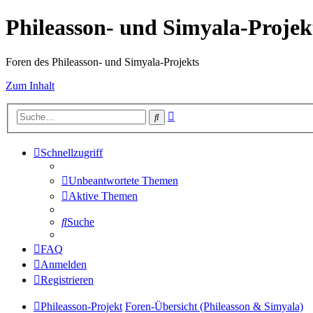
Phileasson- und Simyala-Projek
Foren des Phileasson- und Simyala-Projekts
Zum Inhalt
Erweiterte
Suche
Suche
Schnellzugriff
Unbeantwortete Themen
Aktive Themen
Suche
FAQ
Anmelden
Registrieren
Phileasson-Projekt
Foren-Übersicht (Phileasson & Simyala)