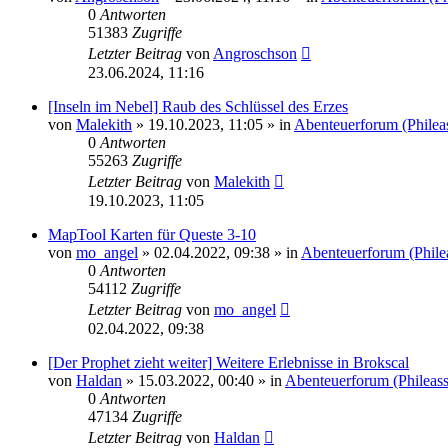
0
Antworten
51383
Zugriffe
Letzter Beitrag
von
Angroschson
23.06.2024, 11:16
[Inseln im Nebel] Raub des Schlüssel des Erzes
von
Malekith
» 19.10.2023, 11:05 » in
Abenteuerforum (Philea
0
Antworten
55263
Zugriffe
Letzter Beitrag
von
Malekith
19.10.2023, 11:05
MapTool Karten für Queste 3-10
von
mo_angel
» 02.04.2022, 09:38 » in
Abenteuerforum (Phile
0
Antworten
54112
Zugriffe
Letzter Beitrag
von
mo_angel
02.04.2022, 09:38
[Der Prophet zieht weiter] Weitere Erlebnisse in Brokscal
von
Haldan
» 15.03.2022, 00:40 » in
Abenteuerforum (Phileas
0
Antworten
47134
Zugriffe
Letzter Beitrag
von
Haldan