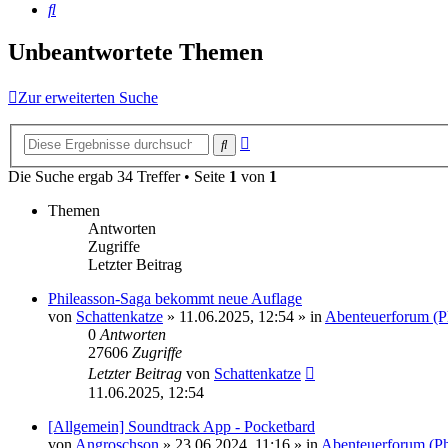
Suche
Unbeantwortete Themen
Zur erweiterten Suche
Erweiterte
Suche
Suche
Die Suche ergab 34 Treffer • Seite
1
von
1
Themen
Antworten
Zugriffe
Letzter Beitrag
Phileasson-Saga bekommt neue Auflage
von
Schattenkatze
» 11.06.2025, 12:54 » in
Abenteuerforum (P
0
Antworten
27606
Zugriffe
Letzter Beitrag
von
Schattenkatze
11.06.2025, 12:54
[Allgemein] Soundtrack App - Pocketbard
von
Angroschson
» 23.06.2024, 11:16 » in
Abenteuerforum (Ph