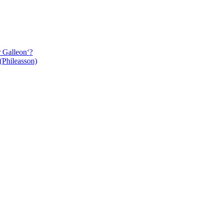
r Galleon‘?
(Phileasson)