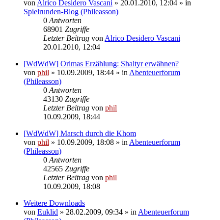
von
Alrico Desidero Vascani
» 20.01.2010, 12:04 » in
Spielrunden-Blog (Phileasson)
0
Antworten
68901
Zugriffe
Letzter Beitrag
von
Alrico Desidero Vascani
20.01.2010, 12:04
[WdWdW] Orimas Erzählung: Shaltyr erwähnen?
von
phil
» 10.09.2009, 18:44 » in
Abenteuerforum
(Phileasson)
0
Antworten
43130
Zugriffe
Letzter Beitrag
von
phil
10.09.2009, 18:44
[WdWdW] Marsch durch die Khom
von
phil
» 10.09.2009, 18:08 » in
Abenteuerforum
(Phileasson)
0
Antworten
42565
Zugriffe
Letzter Beitrag
von
phil
10.09.2009, 18:08
Weitere Downloads
von
Euklid
» 28.02.2009, 09:34 » in
Abenteuerforum