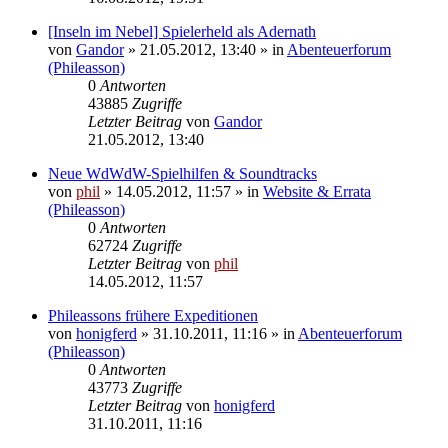
[Inseln im Nebel] Spielerheld als Adernath
von
Gandor
» 21.05.2012, 13:40 » in
Abenteuerforum
(Phileasson)
0
Antworten
43885
Zugriffe
Letzter Beitrag
von
Gandor
21.05.2012, 13:40
Neue WdWdW-Spielhilfen & Soundtracks
von
phil
» 14.05.2012, 11:57 » in
Website & Errata
(Phileasson)
0
Antworten
62724
Zugriffe
Letzter Beitrag
von
phil
14.05.2012, 11:57
Phileassons frühere Expeditionen
von
honigferd
» 31.10.2011, 11:16 » in
Abenteuerforum
(Phileasson)
0
Antworten
43773
Zugriffe
Letzter Beitrag
von
honigferd
31.10.2011, 11:16