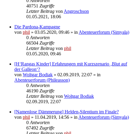
0
Antworten
40751
Zugriffe
Letzter Beitrag
von
Angroschson
01.05.2021, 18:06
Die Pardona-Kampagne
von
phil
» 03.05.2020, 09:46 » in
Abenteuerforum (Simyala)
0
Antworten
66504
Zugriffe
Letzter Beitrag
von
phil
03.05.2020, 09:46
[H‘Rangas Kinder] Erfahrungen mit Kurzszenario ‚Blut auf
der Galleon‘?
von
Woltgar Bodiak
» 02.09.2019, 22:07 » in
Abenteuerforum (Phileasson)
0
Antworten
46190
Zugriffe
Letzter Beitrag
von
Woltgar Bodiak
02.09.2019, 22:07
[Namenlose Dämmerung] Helden-Silentium im Finale?
von
phil
» 11.04.2019, 14:56 » in
Abenteuerforum (Simyala)
0
Antworten
67492
Zugriffe
Letzter Beitrag
von
phil