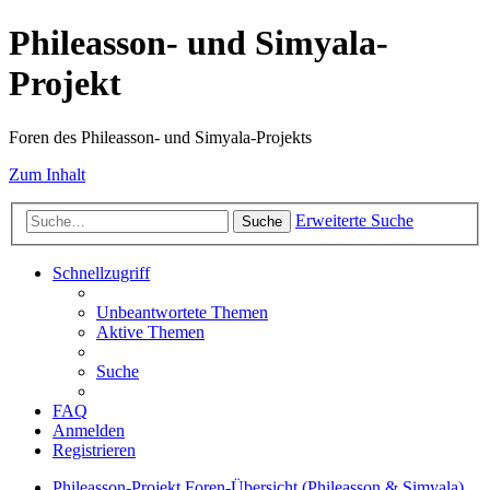
Phileasson- und Simyala-
Projekt
Foren des Phileasson- und Simyala-Projekts
Zum Inhalt
Erweiterte Suche
Suche
Schnellzugriff
Unbeantwortete Themen
Aktive Themen
Suche
FAQ
Anmelden
Registrieren
Phileasson-Projekt
Foren-Übersicht (Phileasson & Simyala)