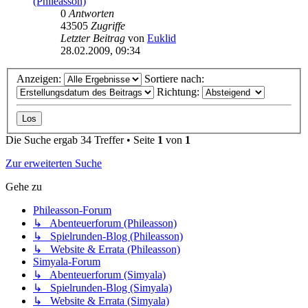
(Phileasson)
0
Antworten
43505
Zugriffe
Letzter Beitrag
von
Euklid
28.02.2009, 09:34
Anzeigen:
Sortiere nach:
Richtung:
Die Suche ergab 34 Treffer • Seite
1
von
1
Zur erweiterten Suche
Gehe zu
Phileasson-Forum
↳ Abenteuerforum (Phileasson)
↳ Spielrunden-Blog (Phileasson)
↳ Website & Errata (Phileasson)
Simyala-Forum
↳ Abenteuerforum (Simyala)
↳ Spielrunden-Blog (Simyala)
↳ Website & Errata (Simyala)