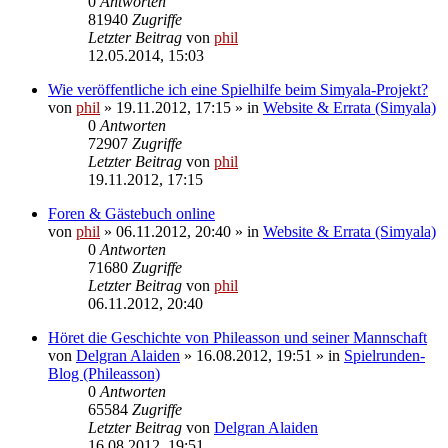
0
Antworten
81940
Zugriffe
Letzter Beitrag
von
phil
12.05.2014, 15:03
Wie veröffentliche ich eine Spielhilfe beim Simyala-Projekt?
von
phil
» 19.11.2012, 17:15 » in
Website & Errata (Simyala)
0
Antworten
72907
Zugriffe
Letzter Beitrag
von
phil
19.11.2012, 17:15
Foren & Gästebuch online
von
phil
» 06.11.2012, 20:40 » in
Website & Errata (Simyala)
0
Antworten
71680
Zugriffe
Letzter Beitrag
von
phil
06.11.2012, 20:40
Höret die Geschichte von Phileasson und seiner Mannschaft
von
Delgran Alaiden
» 16.08.2012, 19:51 » in
Spielrunden-
Blog (Phileasson)
0
Antworten
65584
Zugriffe
Letzter Beitrag
von
Delgran Alaiden
16.08.2012, 19:51