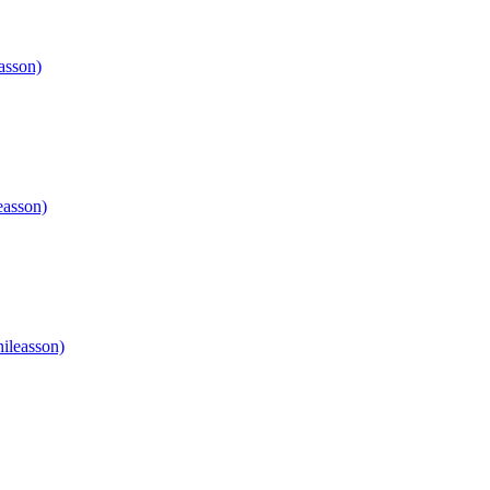
asson)
easson)
ileasson)