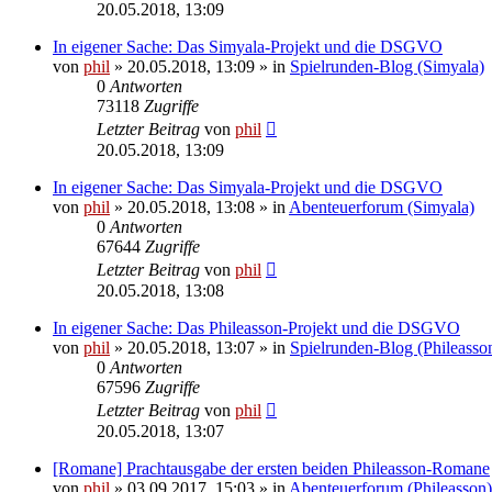
20.05.2018, 13:09
In eigener Sache: Das Simyala-Projekt und die DSGVO
von
phil
» 20.05.2018, 13:09 » in
Spielrunden-Blog (Simyala)
0
Antworten
73118
Zugriffe
Letzter Beitrag
von
phil
20.05.2018, 13:09
In eigener Sache: Das Simyala-Projekt und die DSGVO
von
phil
» 20.05.2018, 13:08 » in
Abenteuerforum (Simyala)
0
Antworten
67644
Zugriffe
Letzter Beitrag
von
phil
20.05.2018, 13:08
In eigener Sache: Das Phileasson-Projekt und die DSGVO
von
phil
» 20.05.2018, 13:07 » in
Spielrunden-Blog (Phileasso
0
Antworten
67596
Zugriffe
Letzter Beitrag
von
phil
20.05.2018, 13:07
[Romane] Prachtausgabe der ersten beiden Phileasson-Romane
von
phil
» 03.09.2017, 15:03 » in
Abenteuerforum (Phileasson)