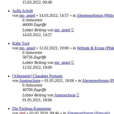
15.03.2022, 00:40
Aelfa Schrift
von
mo_angel
» 14.03.2022, 14:57 » in
Abenteuerforum (Phile
0
Antworten
46009
Zugriffe
Letzter Beitrag
von
mo_angel
14.03.2022, 14:57
Kälte Tool
von
mo_angel
» 12.02.2022, 19:00 » in
Website & Errata (Phil
0
Antworten
58756
Zugriffe
Letzter Beitrag
von
mo_angel
12.02.2022, 19:00
[Allgemein] Charakter Portraits
von
Angroschson
» 01.05.2021, 18:06 » in
Abenteuerforum (Ph
0
Antworten
40709
Zugriffe
Letzter Beitrag
von
Angroschson
01.05.2021, 18:06
Die Pardona-Kampagne
von
phil
» 03.05.2020, 09:46 » in
Abenteuerforum (Simyala)