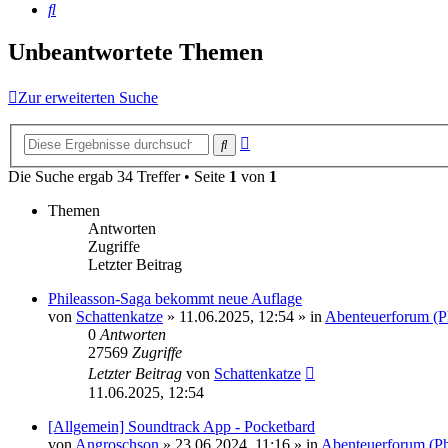
Suche
Unbeantwortete Themen
Zur erweiterten Suche
Erweiterte
Suche
Suche
Die Suche ergab 34 Treffer • Seite
1
von
1
Themen
Antworten
Zugriffe
Letzter Beitrag
Phileasson-Saga bekommt neue Auflage
von
Schattenkatze
» 11.06.2025, 12:54 » in
Abenteuerforum (P
0
Antworten
27569
Zugriffe
Letzter Beitrag
von
Schattenkatze
11.06.2025, 12:54
[Allgemein] Soundtrack App - Pocketbard
von
Angroschson
» 23.06.2024, 11:16 » in
Abenteuerforum (Ph