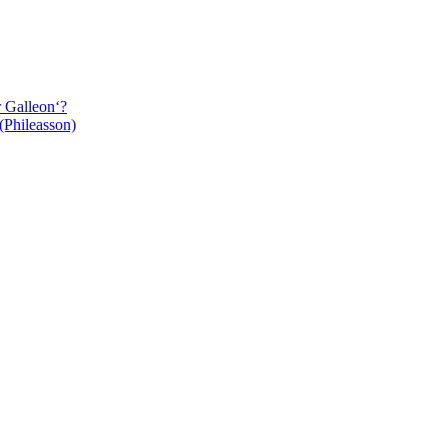
r Galleon‘?
(Phileasson)