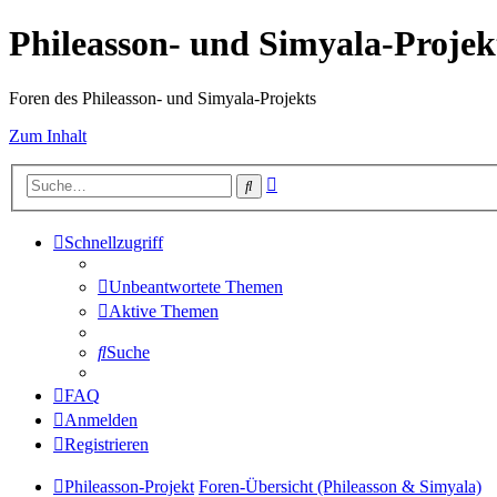
Phileasson- und Simyala-Projek
Foren des Phileasson- und Simyala-Projekts
Zum Inhalt
Erweiterte
Suche
Suche
Schnellzugriff
Unbeantwortete Themen
Aktive Themen
Suche
FAQ
Anmelden
Registrieren
Phileasson-Projekt
Foren-Übersicht (Phileasson & Simyala)