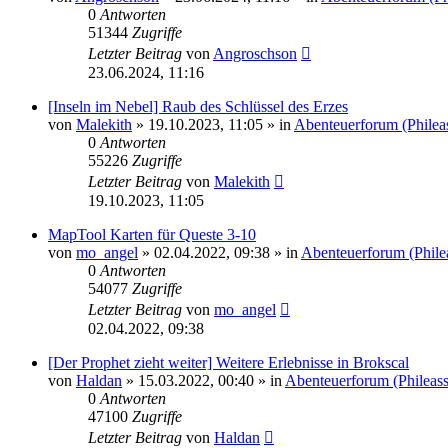
0
Antworten
51344
Zugriffe
Letzter Beitrag
von
Angroschson
23.06.2024, 11:16
[Inseln im Nebel] Raub des Schlüssel des Erzes
von
Malekith
» 19.10.2023, 11:05 » in
Abenteuerforum (Philea
0
Antworten
55226
Zugriffe
Letzter Beitrag
von
Malekith
19.10.2023, 11:05
MapTool Karten für Queste 3-10
von
mo_angel
» 02.04.2022, 09:38 » in
Abenteuerforum (Phile
0
Antworten
54077
Zugriffe
Letzter Beitrag
von
mo_angel
02.04.2022, 09:38
[Der Prophet zieht weiter] Weitere Erlebnisse in Brokscal
von
Haldan
» 15.03.2022, 00:40 » in
Abenteuerforum (Phileas
0
Antworten
47100
Zugriffe
Letzter Beitrag
von
Haldan