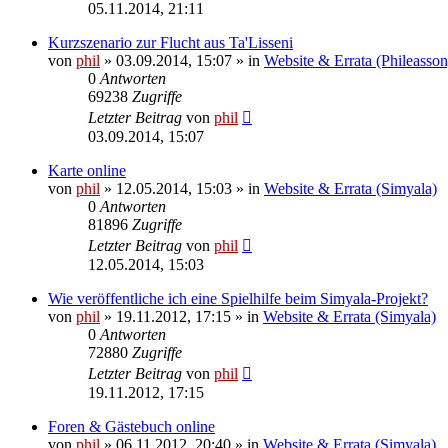
05.11.2014, 21:11
Kurzszenario zur Flucht aus Ta'Lisseni
von
phil
» 03.09.2014, 15:07 » in
Website & Errata (Phileasson
0
Antworten
69238
Zugriffe
Letzter Beitrag
von
phil
03.09.2014, 15:07
Karte online
von
phil
» 12.05.2014, 15:03 » in
Website & Errata (Simyala)
0
Antworten
81896
Zugriffe
Letzter Beitrag
von
phil
12.05.2014, 15:03
Wie veröffentliche ich eine Spielhilfe beim Simyala-Projekt?
von
phil
» 19.11.2012, 17:15 » in
Website & Errata (Simyala)
0
Antworten
72880
Zugriffe
Letzter Beitrag
von
phil
19.11.2012, 17:15
Foren & Gästebuch online
von
phil
» 06.11.2012, 20:40 » in
Website & Errata (Simyala)