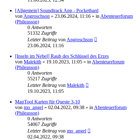
[Allgemein] Soundtrack App - Pocketbard
von
Angroschson
» 23.06.2024, 11:16 » in
Abenteuerforum
(Phileasson)
0
Antworten
51332
Zugriffe
Letzter Beitrag
von
Angroschson
23.06.2024, 11:16
[Inseln im Nebel] Raub des Schlüssel des Erzes
von
Malekith
» 19.10.2023, 11:05 » in
Abenteuerforum
(Phileasson)
0
Antworten
55217
Zugriffe
Letzter Beitrag
von
Malekith
19.10.2023, 11:05
MapTool Karten für Queste 3-10
von
mo_angel
» 02.04.2022, 09:38 » in
Abenteuerforum
(Phileasson)
0
Antworten
54067
Zugriffe
Letzter Beitrag
von
mo_angel
02.04.2022, 09:38