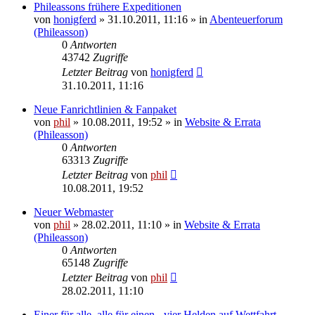
Phileassons frühere Expeditionen
von
honigferd
» 31.10.2011, 11:16 » in
Abenteuerforum
(Phileasson)
0
Antworten
43742
Zugriffe
Letzter Beitrag
von
honigferd
31.10.2011, 11:16
Neue Fanrichtlinien & Fanpaket
von
phil
» 10.08.2011, 19:52 » in
Website & Errata
(Phileasson)
0
Antworten
63313
Zugriffe
Letzter Beitrag
von
phil
10.08.2011, 19:52
Neuer Webmaster
von
phil
» 28.02.2011, 11:10 » in
Website & Errata
(Phileasson)
0
Antworten
65148
Zugriffe
Letzter Beitrag
von
phil
28.02.2011, 11:10
Einer für alle, alle für einen - vier Helden auf Wettfahrt