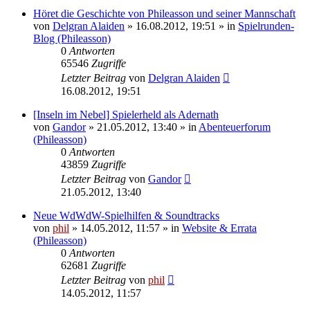
Höret die Geschichte von Phileasson und seiner Mannschaft
von
Delgran Alaiden
» 16.08.2012, 19:51 » in
Spielrunden-
Blog (Phileasson)
0
Antworten
65546
Zugriffe
Letzter Beitrag
von
Delgran Alaiden
16.08.2012, 19:51
[Inseln im Nebel] Spielerheld als Adernath
von
Gandor
» 21.05.2012, 13:40 » in
Abenteuerforum
(Phileasson)
0
Antworten
43859
Zugriffe
Letzter Beitrag
von
Gandor
21.05.2012, 13:40
Neue WdWdW-Spielhilfen & Soundtracks
von
phil
» 14.05.2012, 11:57 » in
Website & Errata
(Phileasson)
0
Antworten
62681
Zugriffe
Letzter Beitrag
von
phil
14.05.2012, 11:57