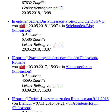
67632
Zugriffe
Letzter Beitrag
von
phil
20.05.2018, 13:08
In eigener Sache: Das Phileasson-Projekt und die DSGVO
von
phil
» 20.05.2018, 13:07 » in
Spielrunden-Blog
(Phileasson)
0
Antworten
67586
Zugriffe
Letzter Beitrag
von
phil
20.05.2018, 13:07
[Romane] Prachtausgabe der ersten beiden Phileasson-
Romane
von
phil
» 03.09.2017, 15:03 » in
Abenteuerforum
(Phileasson)
0
Antworten
46695
Zugriffe
Letzter Beitrag
von
phil
03.09.2017, 15:03
[Romane] Twitch-Livestream zu den Romanen am 9.11.2016
von
Brandur
» 07.11.2016, 09:21 » in
Abenteuerforum
(Phileasson)