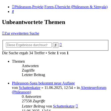
Phileasson-Projekt
Foren-Übersicht (Phileasson & Simyala)
Suche
Unbeantwortete Themen
Zur erweiterten Suche
Erweiterte
Suche
Suche
Die Suche ergab 34 Treffer • Seite
1
von
1
Themen
Antworten
Zugriffe
Letzter Beitrag
Phileasson-Saga bekommt neue Auflage
von
Schattenkatze
» 11.06.2025, 12:54 » in
Abenteuerforum
(Phileasson)
0
Antworten
27558
Zugriffe
Letzter Beitrag
von
Schattenkatze
11.06.2025, 12:54