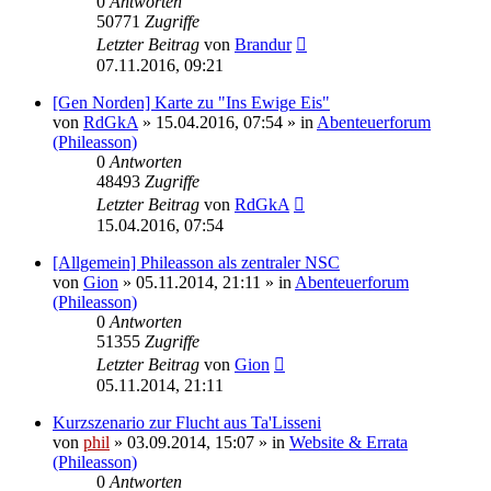
0
Antworten
50771
Zugriffe
Letzter Beitrag
von
Brandur
07.11.2016, 09:21
[Gen Norden] Karte zu "Ins Ewige Eis"
von
RdGkA
» 15.04.2016, 07:54 » in
Abenteuerforum
(Phileasson)
0
Antworten
48493
Zugriffe
Letzter Beitrag
von
RdGkA
15.04.2016, 07:54
[Allgemein] Phileasson als zentraler NSC
von
Gion
» 05.11.2014, 21:11 » in
Abenteuerforum
(Phileasson)
0
Antworten
51355
Zugriffe
Letzter Beitrag
von
Gion
05.11.2014, 21:11
Kurzszenario zur Flucht aus Ta'Lisseni
von
phil
» 03.09.2014, 15:07 » in
Website & Errata
(Phileasson)
0
Antworten