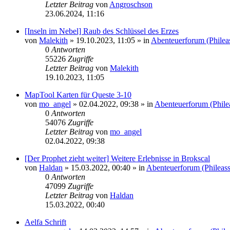
Letzter Beitrag
von
Angroschson
23.06.2024, 11:16
[Inseln im Nebel] Raub des Schlüssel des Erzes
von
Malekith
» 19.10.2023, 11:05 » in
Abenteuerforum (Philea
0
Antworten
55226
Zugriffe
Letzter Beitrag
von
Malekith
19.10.2023, 11:05
MapTool Karten für Queste 3-10
von
mo_angel
» 02.04.2022, 09:38 » in
Abenteuerforum (Phile
0
Antworten
54076
Zugriffe
Letzter Beitrag
von
mo_angel
02.04.2022, 09:38
[Der Prophet zieht weiter] Weitere Erlebnisse in Brokscal
von
Haldan
» 15.03.2022, 00:40 » in
Abenteuerforum (Phileas
0
Antworten
47099
Zugriffe
Letzter Beitrag
von
Haldan
15.03.2022, 00:40
Aelfa Schrift