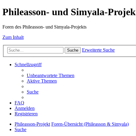
Phileasson- und Simyala-Projek
Foren des Phileasson- und Simyala-Projekts
Zum Inhalt
Erweiterte Suche
Suche
Schnellzugriff
Unbeantwortete Themen
Aktive Themen
Suche
FAQ
Anmelden
Registrieren
Phileasson-Projekt
Foren-Übersicht (Phileasson & Simyala)
Suche