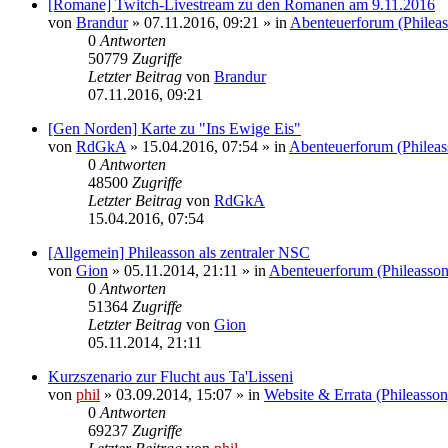
[Romane] Twitch-Livestream zu den Romanen am 9.11.2016
von
Brandur
» 07.11.2016, 09:21 » in
Abenteuerforum (Phileas
0
Antworten
50779
Zugriffe
Letzter Beitrag
von
Brandur
07.11.2016, 09:21
[Gen Norden] Karte zu "Ins Ewige Eis"
von
RdGkA
» 15.04.2016, 07:54 » in
Abenteuerforum (Phileas
0
Antworten
48500
Zugriffe
Letzter Beitrag
von
RdGkA
15.04.2016, 07:54
[Allgemein] Phileasson als zentraler NSC
von
Gion
» 05.11.2014, 21:11 » in
Abenteuerforum (Phileasson
0
Antworten
51364
Zugriffe
Letzter Beitrag
von
Gion
05.11.2014, 21:11
Kurzszenario zur Flucht aus Ta'Lisseni
von
phil
» 03.09.2014, 15:07 » in
Website & Errata (Phileasson
0
Antworten
69237
Zugriffe