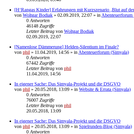
[H‘Rangas Kinder] Erfahrungen mit Kurzszenario ‚Blut auf de
von
Woltgar Bodiak
» 02.09.2019, 22:07 » in
Abenteuerforum 
0
Antworten
46148
Zugriffe
Letzter Beitrag
von
Woltgar Bodiak
02.09.2019, 22:07
[Namenlose Dämmerung] Helden-Silentium im Finale?
von
phil
» 11.04.2019, 14:56 » in
Abenteuerforum (Simyala)
0
Antworten
67442
Zugriffe
Letzter Beitrag
von
phil
11.04.2019, 14:56
In eigener Sache: Das Simyala-Projekt und die DSGVO
von
phil
» 20.05.2018, 13:09 » in
Website & Errata (Simyala)
0
Antworten
76007
Zugriffe
Letzter Beitrag
von
phil
20.05.2018, 13:09
In eigener Sache: Das Simyala-Projekt und die DSGVO
von
phil
» 20.05.2018, 13:09 » in
Spielrunden-Blog (Simyala)
0
Antworten