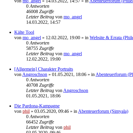
von
mo_angel
» 14.03.2022, 14:57 » in
Abenteuerforum (Phile
0
Antworten
46008
Zugriffe
Letzter Beitrag
von
mo_angel
14.03.2022, 14:57
Kälte Tool
von
mo_angel
» 12.02.2022, 19:00 » in
Website & Errata (Phil
0
Antworten
58755
Zugriffe
Letzter Beitrag
von
mo_angel
12.02.2022, 19:00
[Allgemein] Charakter Portraits
von
Angroschson
» 01.05.2021, 18:06 » in
Abenteuerforum (Ph
0
Antworten
40708
Zugriffe
Letzter Beitrag
von
Angroschson
01.05.2021, 18:06
Die Pardona-Kampagne
von
phil
» 03.05.2020, 09:46 » in
Abenteuerforum (Simyala)
0
Antworten
66452
Zugriffe
Letzter Beitrag
von
phil
03.05.2020, 09:46