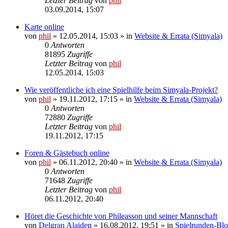
Letzter Beitrag
von
phil
03.09.2014, 15:07
Karte online
von
phil
» 12.05.2014, 15:03 » in
Website & Errata (Simyala)
0
Antworten
81895
Zugriffe
Letzter Beitrag
von
phil
12.05.2014, 15:03
Wie veröffentliche ich eine Spielhilfe beim Simyala-Projekt?
von
phil
» 19.11.2012, 17:15 » in
Website & Errata (Simyala)
0
Antworten
72880
Zugriffe
Letzter Beitrag
von
phil
19.11.2012, 17:15
Foren & Gästebuch online
von
phil
» 06.11.2012, 20:40 » in
Website & Errata (Simyala)
0
Antworten
71648
Zugriffe
Letzter Beitrag
von
phil
06.11.2012, 20:40
Höret die Geschichte von Phileasson und seiner Mannschaft
von
Delgran Alaiden
» 16.08.2012, 19:51 » in
Spielrunden-Blo