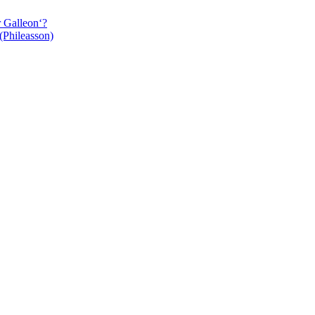
r Galleon‘?
(Phileasson)