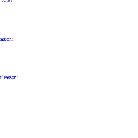
asson)
easson)
ileasson)