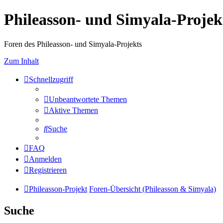
Phileasson- und Simyala-Projek
Foren des Phileasson- und Simyala-Projekts
Zum Inhalt
Schnellzugriff
Unbeantwortete Themen
Aktive Themen
Suche
FAQ
Anmelden
Registrieren
Phileasson-Projekt
Foren-Übersicht (Phileasson & Simyala)
Suche