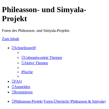
Phileasson- und Simyala-
Projekt
Foren des Phileasson- und Simyala-Projekts
Zum Inhalt
Schnellzugriff
Unbeantwortete Themen
Aktive Themen
Suche
FAQ
Anmelden
Registrieren
Phileasson-Projekt
Foren-Übersicht (Phileasson & Simyala)