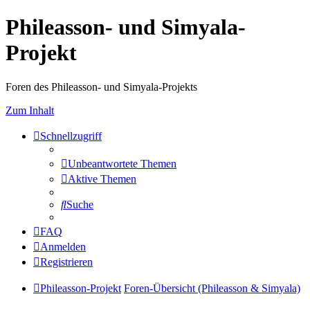
Phileasson- und Simyala-
Projekt
Foren des Phileasson- und Simyala-Projekts
Zum Inhalt
Schnellzugriff
Unbeantwortete Themen
Aktive Themen
Suche
FAQ
Anmelden
Registrieren
Phileasson-Projekt
Foren-Übersicht (Phileasson & Simyala)