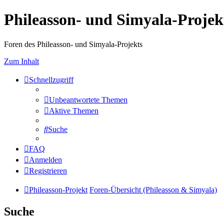
Phileasson- und Simyala-Projek
Foren des Phileasson- und Simyala-Projekts
Zum Inhalt
Schnellzugriff
Unbeantwortete Themen
Aktive Themen
Suche
FAQ
Anmelden
Registrieren
Phileasson-Projekt
Foren-Übersicht (Phileasson & Simyala)
Suche