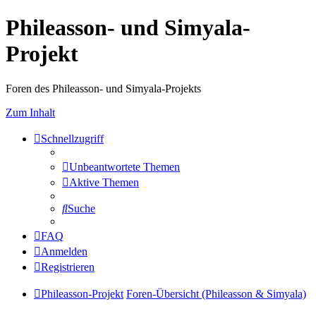
Phileasson- und Simyala-
Projekt
Foren des Phileasson- und Simyala-Projekts
Zum Inhalt
Schnellzugriff
Unbeantwortete Themen
Aktive Themen
Suche
FAQ
Anmelden
Registrieren
Phileasson-Projekt
Foren-Übersicht (Phileasson & Simyala)