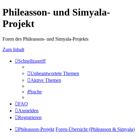
Phileasson- und Simyala-
Projekt
Foren des Phileasson- und Simyala-Projekts
Zum Inhalt
Schnellzugriff
Unbeantwortete Themen
Aktive Themen
Suche
FAQ
Anmelden
Registrieren
Phileasson-Projekt
Foren-Übersicht (Phileasson & Simyala)