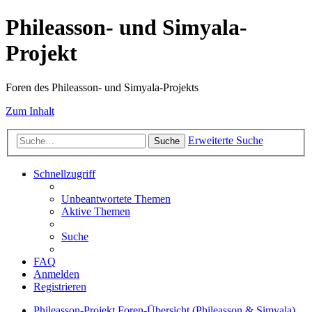
Phileasson- und Simyala-
Projekt
Foren des Phileasson- und Simyala-Projekts
Zum Inhalt
Erweiterte Suche
Suche
Schnellzugriff
Unbeantwortete Themen
Aktive Themen
Suche
FAQ
Anmelden
Registrieren
Phileasson-Projekt
Foren-Übersicht (Phileasson & Simyala)