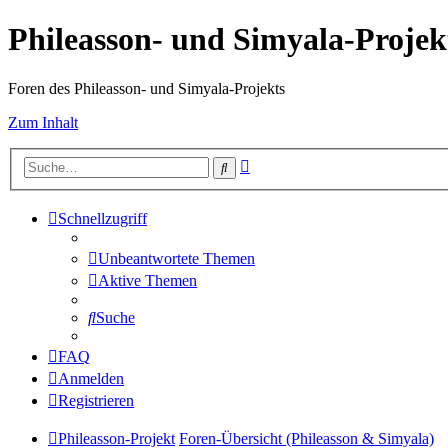
Phileasson- und Simyala-Projek
Foren des Phileasson- und Simyala-Projekts
Zum Inhalt
Erweiterte
Suche
Suche
Schnellzugriff
Unbeantwortete Themen
Aktive Themen
Suche
FAQ
Anmelden
Registrieren
Phileasson-Projekt
Foren-Übersicht (Phileasson & Simyala)