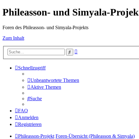
Phileasson- und Simyala-Projek
Foren des Phileasson- und Simyala-Projekts
Zum Inhalt
Erweiterte
Suche
Suche
Schnellzugriff
Unbeantwortete Themen
Aktive Themen
Suche
FAQ
Anmelden
Registrieren
Phileasson-Projekt
Foren-Übersicht (Phileasson & Simyala)