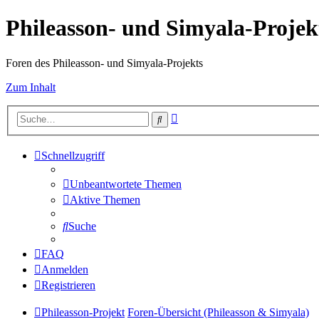
Phileasson- und Simyala-Projek
Foren des Phileasson- und Simyala-Projekts
Zum Inhalt
Erweiterte
Suche
Suche
Schnellzugriff
Unbeantwortete Themen
Aktive Themen
Suche
FAQ
Anmelden
Registrieren
Phileasson-Projekt
Foren-Übersicht (Phileasson & Simyala)