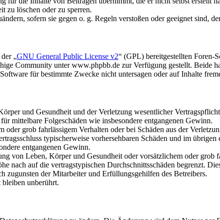
für die Inhalte von Beiträgen übernimmt, die er nicht selbst erstellt 
it zu löschen oder zu sperren.
uändern, sofern sie gegen o. g. Regeln verstoßen oder geeignet sind, 
 der „
GNU General Public License v2
“ (GPL) bereitgestellten Foren
hige Community unter www.phpbb.de zur Verfügung gestellt. Beide hab
oftware für bestimmte Zwecke nicht untersagen oder auf Inhalte frem
rper und Gesundheit und der Verletzung wesentlicher Vertragspflichten
ch für mittelbare Folgeschäden wie insbesondere entgangenen Gewinn.
em oder grob fahrlässigem Verhalten oder bei Schäden aus der Verletz
i Vertragsschluss typischerweise vorhersehbaren Schäden und im übrigen
besondere entgangenen Gewinn.
ng von Leben, Körper und Gesundheit oder vorsätzlichem oder grob fah
e nach auf die vertragstypischen Durchschnittsschäden begrenzt. Dies
h zugunsten der Mitarbeiter und Erfüllungsgehilfen des Betreibers.
bleiben unberührt.