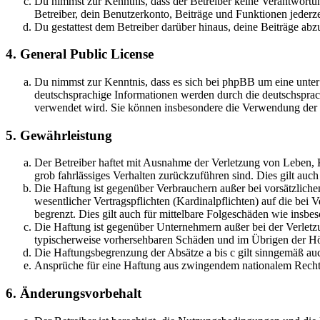
Du nimmst zur Kenntnis, dass der Betreiber keine Verantwortung 
Betreiber, dein Benutzerkonto, Beiträge und Funktionen jederze
Du gestattest dem Betreiber darüber hinaus, deine Beiträge abz
4. General Public License
Du nimmst zur Kenntnis, dass es sich bei phpBB um eine unter
deutschsprachige Informationen werden durch die deutschsprac
verwendet wird. Sie können insbesondere die Verwendung der S
5. Gewährleistung
Der Betreiber haftet mit Ausnahme der Verletzung von Leben, Kö
grob fahrlässiges Verhalten zurückzuführen sind. Dies gilt au
Die Haftung ist gegenüber Verbrauchern außer bei vorsätzlich
wesentlicher Vertragspflichten (Kardinalpflichten) auf die be
begrenzt. Dies gilt auch für mittelbare Folgeschäden wie ins
Die Haftung ist gegenüber Unternehmern außer bei der Verletzu
typischerweise vorhersehbaren Schäden und im Übrigen der Höh
Die Haftungsbegrenzung der Absätze a bis c gilt sinngemäß auc
Ansprüche für eine Haftung aus zwingendem nationalem Recht 
6. Änderungsvorbehalt