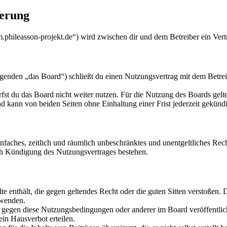
ierung
um.phileasson-projekt.de“) wird zwischen dir und dem Betreiber ein Ver
genden „das Board“) schließt du einen Nutzungsvertrag mit dem Betreib
fst du das Board nicht weiter nutzen. Für die Nutzung des Boards gelten
 kann von beiden Seiten ohne Einhaltung einer Frist jederzeit gekünd
 einfaches, zeitlich und räumlich unbeschränktes und unentgeltliches R
ch Kündigung des Nutzungsvertrages bestehen.
alte enthält, die gegen geltendes Recht oder die guten Sitten verstoßen. 
rwenden.
n gegen diese Nutzungsbedingungen oder anderer im Board veröffentli
in Hausverbot erteilen.