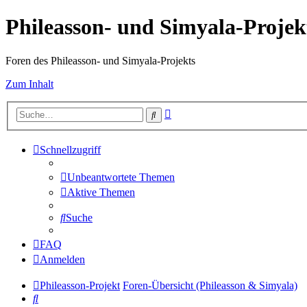
Phileasson- und Simyala-Projek
Foren des Phileasson- und Simyala-Projekts
Zum Inhalt
Erweiterte
Suche
Suche
Schnellzugriff
Unbeantwortete Themen
Aktive Themen
Suche
FAQ
Anmelden
Phileasson-Projekt
Foren-Übersicht (Phileasson & Simyala)
Suche