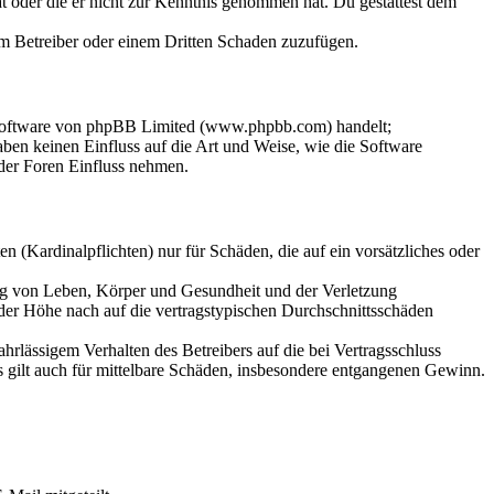
hat oder die er nicht zur Kenntnis genommen hat. Du gestattest dem
dem Betreiber oder einem Dritten Schaden zuzufügen.
-Software von phpBB Limited (www.phpbb.com) handelt;
en keinen Einfluss auf die Art und Weise, wie die Software
der Foren Einfluss nehmen.
 (Kardinalpflichten) nur für Schäden, die auf ein vorsätzliches oder
ung von Leben, Körper und Gesundheit und der Verletzung
 der Höhe nach auf die vertragstypischen Durchschnittsschäden
rlässigem Verhalten des Betreibers auf die bei Vertragsschluss
 gilt auch für mittelbare Schäden, insbesondere entgangenen Gewinn.