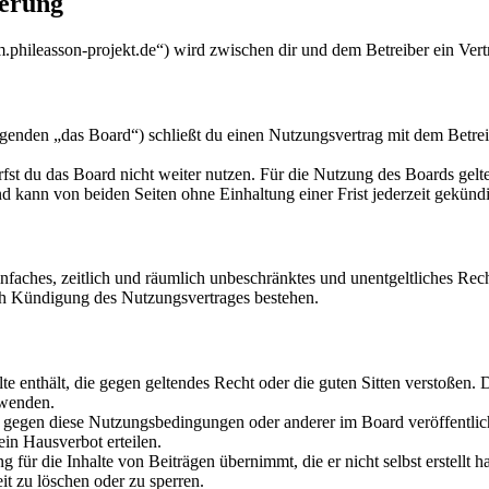
ierung
um.phileasson-projekt.de“) wird zwischen dir und dem Betreiber ein Ver
genden „das Board“) schließt du einen Nutzungsvertrag mit dem Betreib
fst du das Board nicht weiter nutzen. Für die Nutzung des Boards gelten
 kann von beiden Seiten ohne Einhaltung einer Frist jederzeit gekünd
 einfaches, zeitlich und räumlich unbeschränktes und unentgeltliches R
ch Kündigung des Nutzungsvertrages bestehen.
alte enthält, die gegen geltendes Recht oder die guten Sitten verstoßen. 
rwenden.
n gegen diese Nutzungsbedingungen oder anderer im Board veröffentli
in Hausverbot erteilen.
für die Inhalte von Beiträgen übernimmt, die er nicht selbst erstellt 
it zu löschen oder zu sperren.