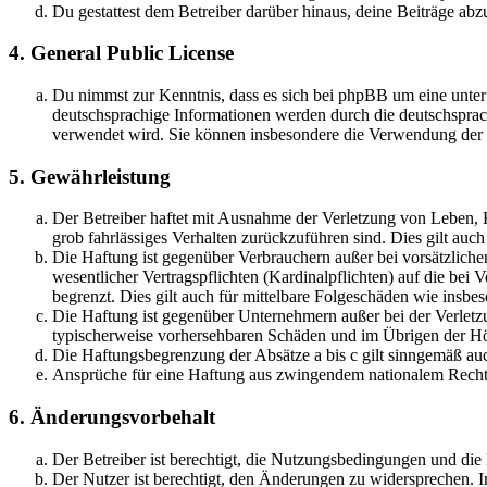
Du gestattest dem Betreiber darüber hinaus, deine Beiträge abz
4. General Public License
Du nimmst zur Kenntnis, dass es sich bei phpBB um eine unter
deutschsprachige Informationen werden durch die deutschsprac
verwendet wird. Sie können insbesondere die Verwendung der S
5. Gewährleistung
Der Betreiber haftet mit Ausnahme der Verletzung von Leben, Kö
grob fahrlässiges Verhalten zurückzuführen sind. Dies gilt au
Die Haftung ist gegenüber Verbrauchern außer bei vorsätzlich
wesentlicher Vertragspflichten (Kardinalpflichten) auf die be
begrenzt. Dies gilt auch für mittelbare Folgeschäden wie ins
Die Haftung ist gegenüber Unternehmern außer bei der Verletzu
typischerweise vorhersehbaren Schäden und im Übrigen der Höh
Die Haftungsbegrenzung der Absätze a bis c gilt sinngemäß auc
Ansprüche für eine Haftung aus zwingendem nationalem Recht 
6. Änderungsvorbehalt
Der Betreiber ist berechtigt, die Nutzungsbedingungen und di
Der Nutzer ist berechtigt, den Änderungen zu widersprechen. I