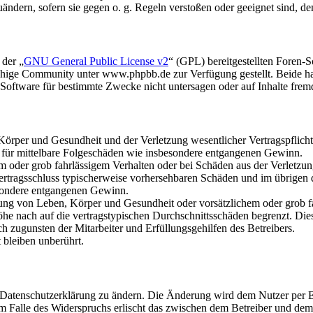
uändern, sofern sie gegen o. g. Regeln verstoßen oder geeignet sind, 
 der „
GNU General Public License v2
“ (GPL) bereitgestellten Foren
hige Community unter www.phpbb.de zur Verfügung gestellt. Beide hab
oftware für bestimmte Zwecke nicht untersagen oder auf Inhalte frem
rper und Gesundheit und der Verletzung wesentlicher Vertragspflichten
ch für mittelbare Folgeschäden wie insbesondere entgangenen Gewinn.
em oder grob fahrlässigem Verhalten oder bei Schäden aus der Verletz
i Vertragsschluss typischerweise vorhersehbaren Schäden und im übrigen
besondere entgangenen Gewinn.
ng von Leben, Körper und Gesundheit oder vorsätzlichem oder grob fah
e nach auf die vertragstypischen Durchschnittsschäden begrenzt. Dies
h zugunsten der Mitarbeiter und Erfüllungsgehilfen des Betreibers.
bleiben unberührt.
e Datenschutzerklärung zu ändern. Die Änderung wird dem Nutzer per E-
m Falle des Widerspruchs erlischt das zwischen dem Betreiber und dem 