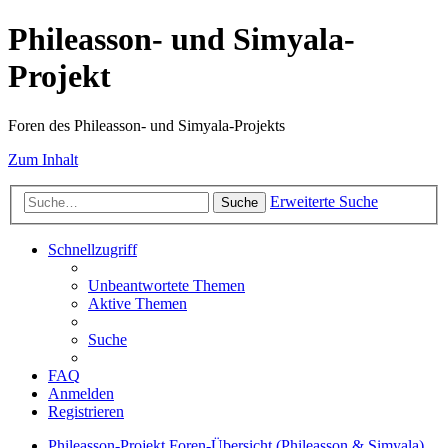
Phileasson- und Simyala-
Projekt
Foren des Phileasson- und Simyala-Projekts
Zum Inhalt
Erweiterte Suche
Suche
Schnellzugriff
Unbeantwortete Themen
Aktive Themen
Suche
FAQ
Anmelden
Registrieren
Phileasson-Projekt
Foren-Übersicht (Phileasson & Simyala)