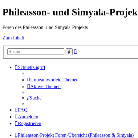
Phileasson- und Simyala-Projek
Foren des Phileasson- und Simyala-Projekts
Zum Inhalt
Erweiterte
Suche
Suche
Schnellzugriff
Unbeantwortete Themen
Aktive Themen
Suche
FAQ
Anmelden
Registrieren
Phileasson-Projekt
Foren-Übersicht (Phileasson & Simyala)