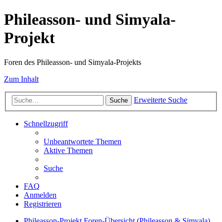
Phileasson- und Simyala-
Projekt
Foren des Phileasson- und Simyala-Projekts
Zum Inhalt
Erweiterte Suche
Suche
Schnellzugriff
Unbeantwortete Themen
Aktive Themen
Suche
FAQ
Anmelden
Registrieren
Phileasson-Projekt
Foren-Übersicht (Phileasson & Simyala)