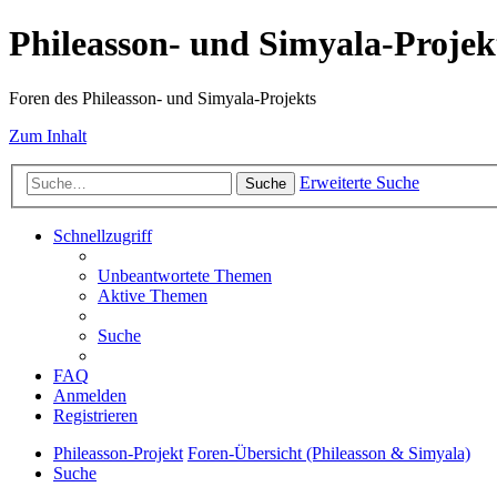
Phileasson- und Simyala-Projek
Foren des Phileasson- und Simyala-Projekts
Zum Inhalt
Erweiterte Suche
Suche
Schnellzugriff
Unbeantwortete Themen
Aktive Themen
Suche
FAQ
Anmelden
Registrieren
Phileasson-Projekt
Foren-Übersicht (Phileasson & Simyala)
Suche