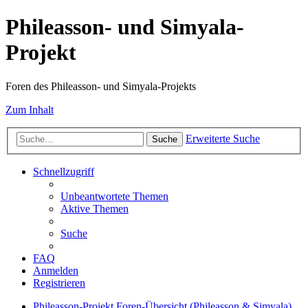
Phileasson- und Simyala-
Projekt
Foren des Phileasson- und Simyala-Projekts
Zum Inhalt
Erweiterte Suche
Suche
Schnellzugriff
Unbeantwortete Themen
Aktive Themen
Suche
FAQ
Anmelden
Registrieren
Phileasson-Projekt
Foren-Übersicht (Phileasson & Simyala)