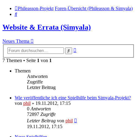
Phileasson-Projekt
Foren-Übersicht (Phileasson & Simyala)
Suche
Website & Errata (Simyala)
Neues Thema
Erweiterte
Suche
Suche
7 Themen • Seite
1
von
1
Themen
Antworten
Zugriffe
Letzter Beitrag
Wie veröffentliche ich eine Spielhilfe beim Simyala-Projekt?
von
phil
» 19.11.2012, 17:15
0
Antworten
72897
Zugriffe
Letzter Beitrag
von
phil
19.11.2012, 17:15
Neue Spielhilfen