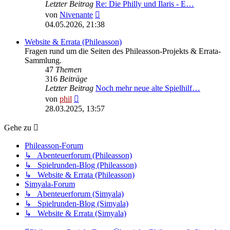
Letzter Beitrag
Re: Die Philly und Ilaris - E…
Neuester
von
Nivenante
Beitrag
04.05.2026, 21:38
Website & Errata (Phileasson)
Fragen rund um die Seiten des Phileasson-Projekts & Errata-
Sammlung.
47
Themen
316
Beiträge
Letzter Beitrag
Noch mehr neue alte Spielhilf…
Neuester
von
phil
Beitrag
28.03.2025, 13:57
Gehe zu
Phileasson-Forum
↳ Abenteuerforum (Phileasson)
↳ Spielrunden-Blog (Phileasson)
↳ Website & Errata (Phileasson)
Simyala-Forum
↳ Abenteuerforum (Simyala)
↳ Spielrunden-Blog (Simyala)
↳ Website & Errata (Simyala)