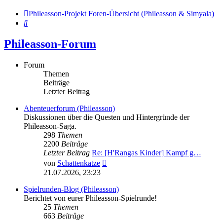
Phileasson-Projekt
Foren-Übersicht (Phileasson & Simyala)
Suche
Phileasson-Forum
Forum
Themen
Beiträge
Letzter Beitrag
Abenteuerforum (Phileasson)
Diskussionen über die Questen und Hintergründe der
Phileasson-Saga.
298
Themen
2200
Beiträge
Letzter Beitrag
Re: [H'Rangas Kinder] Kampf g…
Neuester
von
Schattenkatze
Beitrag
21.07.2026, 23:23
Spielrunden-Blog (Phileasson)
Berichtet von eurer Phileasson-Spielrunde!
25
Themen
663
Beiträge