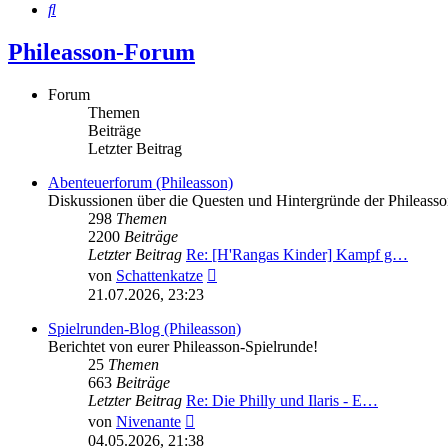
Suche
Phileasson-Forum
Forum
Themen
Beiträge
Letzter Beitrag
Abenteuerforum (Phileasson)
Diskussionen über die Questen und Hintergründe der Phileass
298
Themen
2200
Beiträge
Letzter Beitrag
Re: [H'Rangas Kinder] Kampf g…
Neuester
von
Schattenkatze
Beitrag
21.07.2026, 23:23
Spielrunden-Blog (Phileasson)
Berichtet von eurer Phileasson-Spielrunde!
25
Themen
663
Beiträge
Letzter Beitrag
Re: Die Philly und Ilaris - E…
Neuester
von
Nivenante
Beitrag
04.05.2026, 21:38