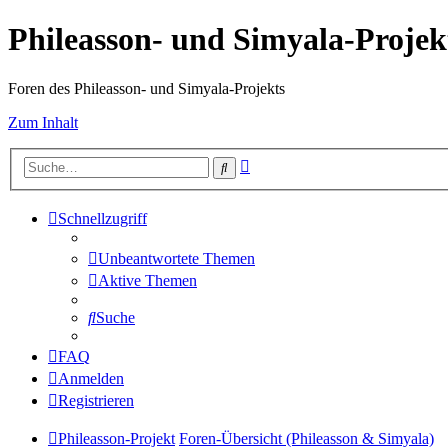
Phileasson- und Simyala-Projek
Foren des Phileasson- und Simyala-Projekts
Zum Inhalt
Erweiterte
Suche
Suche
Schnellzugriff
Unbeantwortete Themen
Aktive Themen
Suche
FAQ
Anmelden
Registrieren
Phileasson-Projekt
Foren-Übersicht (Phileasson & Simyala)