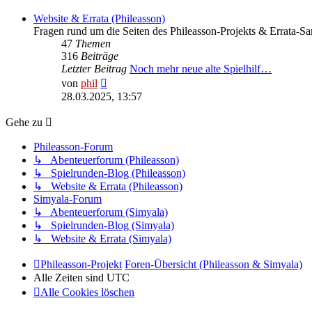
Website & Errata (Phileasson)
Fragen rund um die Seiten des Phileasson-Projekts & Errata-
47
Themen
316
Beiträge
Letzter Beitrag
Noch mehr neue alte Spielhilf…
Neuester
von
phil
Beitrag
28.03.2025, 13:57
Gehe zu
Phileasson-Forum
↳ Abenteuerforum (Phileasson)
↳ Spielrunden-Blog (Phileasson)
↳ Website & Errata (Phileasson)
Simyala-Forum
↳ Abenteuerforum (Simyala)
↳ Spielrunden-Blog (Simyala)
↳ Website & Errata (Simyala)
Phileasson-Projekt
Foren-Übersicht (Phileasson & Simyala)
Alle Zeiten sind
UTC
Alle Cookies löschen