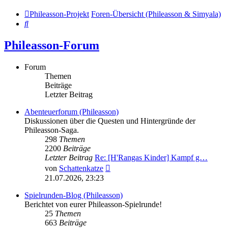
Phileasson-Projekt
Foren-Übersicht (Phileasson & Simyala)
Suche
Phileasson-Forum
Forum
Themen
Beiträge
Letzter Beitrag
Abenteuerforum (Phileasson)
Diskussionen über die Questen und Hintergründe der
Phileasson-Saga.
298
Themen
2200
Beiträge
Letzter Beitrag
Re: [H'Rangas Kinder] Kampf g…
Neuester
von
Schattenkatze
Beitrag
21.07.2026, 23:23
Spielrunden-Blog (Phileasson)
Berichtet von eurer Phileasson-Spielrunde!
25
Themen
663
Beiträge