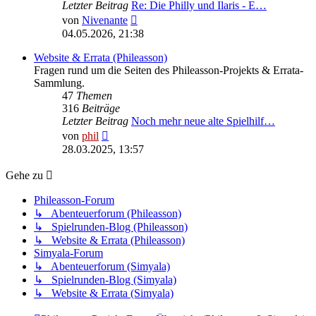
Letzter Beitrag
Re: Die Philly und Ilaris - E…
Neuester
von
Nivenante
Beitrag
04.05.2026, 21:38
Website & Errata (Phileasson)
Fragen rund um die Seiten des Phileasson-Projekts & Errata-
Sammlung.
47
Themen
316
Beiträge
Letzter Beitrag
Noch mehr neue alte Spielhilf…
Neuester
von
phil
Beitrag
28.03.2025, 13:57
Gehe zu
Phileasson-Forum
↳ Abenteuerforum (Phileasson)
↳ Spielrunden-Blog (Phileasson)
↳ Website & Errata (Phileasson)
Simyala-Forum
↳ Abenteuerforum (Simyala)
↳ Spielrunden-Blog (Simyala)
↳ Website & Errata (Simyala)