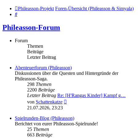
Phileasson-Projekt
Foren-Übersicht (Phileasson & Simyala)
Suche
Phileasson-Forum
Forum
Themen
Beiträge
Letzter Beitrag
Abenteuerforum (Phileasson)
Diskussionen über die Questen und Hintergründe der
Phileasson-Saga.
298
Themen
2200
Beiträge
Letzter Beitrag
Re: [H'Rangas Kinder] Kampf g…
Neuester
von
Schattenkatze
Beitrag
21.07.2026, 23:23
Spielrunden-Blog (Phileasson)
Berichtet von eurer Phileasson-Spielrunde!
25
Themen
663
Beiträge