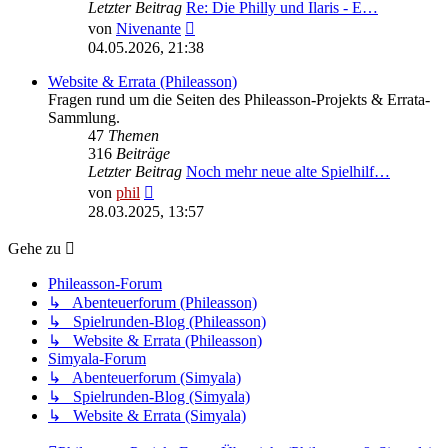
Letzter Beitrag
Re: Die Philly und Ilaris - E…
Neuester
von
Nivenante
Beitrag
04.05.2026, 21:38
Website & Errata (Phileasson)
Fragen rund um die Seiten des Phileasson-Projekts & Errata-
Sammlung.
47
Themen
316
Beiträge
Letzter Beitrag
Noch mehr neue alte Spielhilf…
Neuester
von
phil
Beitrag
28.03.2025, 13:57
Gehe zu
Phileasson-Forum
↳ Abenteuerforum (Phileasson)
↳ Spielrunden-Blog (Phileasson)
↳ Website & Errata (Phileasson)
Simyala-Forum
↳ Abenteuerforum (Simyala)
↳ Spielrunden-Blog (Simyala)
↳ Website & Errata (Simyala)