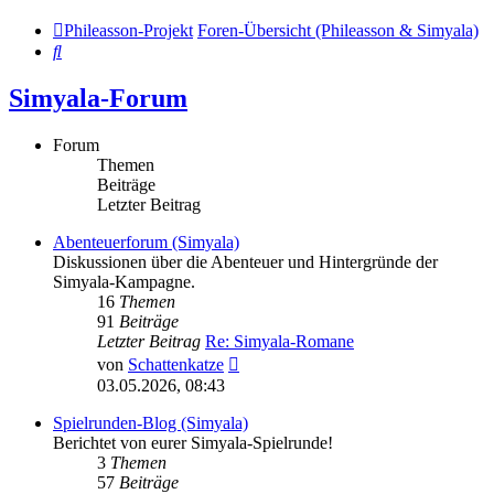
Phileasson-Projekt
Foren-Übersicht (Phileasson & Simyala)
Suche
Simyala-Forum
Forum
Themen
Beiträge
Letzter Beitrag
Abenteuerforum (Simyala)
Diskussionen über die Abenteuer und Hintergründe der
Simyala-Kampagne.
16
Themen
91
Beiträge
Letzter Beitrag
Re: Simyala-Romane
Neuester
von
Schattenkatze
Beitrag
03.05.2026, 08:43
Spielrunden-Blog (Simyala)
Berichtet von eurer Simyala-Spielrunde!
3
Themen
57
Beiträge