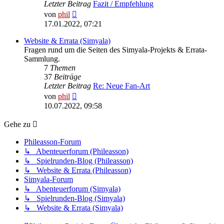
Letzter Beitrag
Fazit / Empfehlung
Neuester
von
phil
Beitrag
17.01.2022, 07:21
Website & Errata (Simyala)
Fragen rund um die Seiten des Simyala-Projekts & Errata-
Sammlung.
7
Themen
37
Beiträge
Letzter Beitrag
Re: Neue Fan-Art
Neuester
von
phil
Beitrag
10.07.2022, 09:58
Gehe zu
Phileasson-Forum
↳ Abenteuerforum (Phileasson)
↳ Spielrunden-Blog (Phileasson)
↳ Website & Errata (Phileasson)
Simyala-Forum
↳ Abenteuerforum (Simyala)
↳ Spielrunden-Blog (Simyala)
↳ Website & Errata (Simyala)