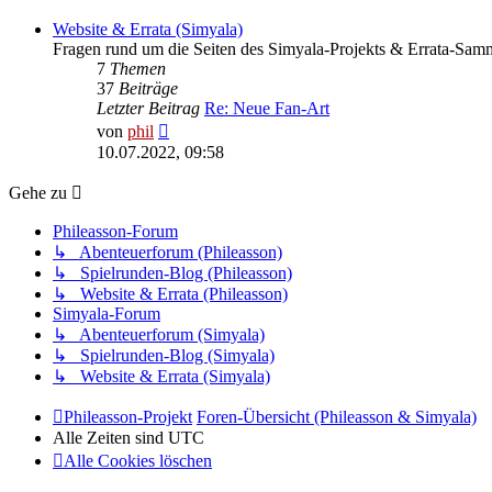
Website & Errata (Simyala)
Fragen rund um die Seiten des Simyala-Projekts & Errata-Sam
7
Themen
37
Beiträge
Letzter Beitrag
Re: Neue Fan-Art
Neuester
von
phil
Beitrag
10.07.2022, 09:58
Gehe zu
Phileasson-Forum
↳ Abenteuerforum (Phileasson)
↳ Spielrunden-Blog (Phileasson)
↳ Website & Errata (Phileasson)
Simyala-Forum
↳ Abenteuerforum (Simyala)
↳ Spielrunden-Blog (Simyala)
↳ Website & Errata (Simyala)
Phileasson-Projekt
Foren-Übersicht (Phileasson & Simyala)
Alle Zeiten sind
UTC
Alle Cookies löschen