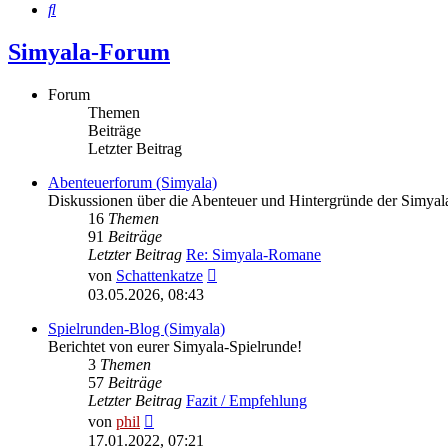
Suche
Simyala-Forum
Forum
Themen
Beiträge
Letzter Beitrag
Abenteuerforum (Simyala)
Diskussionen über die Abenteuer und Hintergründe der Simya
16
Themen
91
Beiträge
Letzter Beitrag
Re: Simyala-Romane
Neuester
von
Schattenkatze
Beitrag
03.05.2026, 08:43
Spielrunden-Blog (Simyala)
Berichtet von eurer Simyala-Spielrunde!
3
Themen
57
Beiträge
Letzter Beitrag
Fazit / Empfehlung
Neuester
von
phil
Beitrag
17.01.2022, 07:21