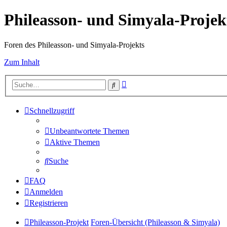
Phileasson- und Simyala-Projek
Foren des Phileasson- und Simyala-Projekts
Zum Inhalt
Erweiterte
Suche
Suche
Schnellzugriff
Unbeantwortete Themen
Aktive Themen
Suche
FAQ
Anmelden
Registrieren
Phileasson-Projekt
Foren-Übersicht (Phileasson & Simyala)