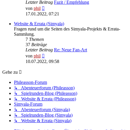
Letzter Beitrag
Fazit / Empfehlung
Neuester
von
phil
Beitrag
17.01.2022, 07:21
Website & Errata (Simyala)
Fragen rund um die Seiten des Simyala-Projekts & Errata-
Sammlung.
7
Themen
37
Beiträge
Letzter Beitrag
Re: Neue Fan-Art
Neuester
von
phil
Beitrag
10.07.2022, 09:58
Gehe zu
Phileasson-Forum
↳ Abenteuerforum (Phileasson)
↳ Spielrunden-Blog (Phileasson)
↳ Website & Errata (Phileasson)
Simyala-Forum
↳ Abenteuerforum (Simyala)
↳ Spielrunden-Blog (Simyala)
↳ Website & Errata (Simyala)