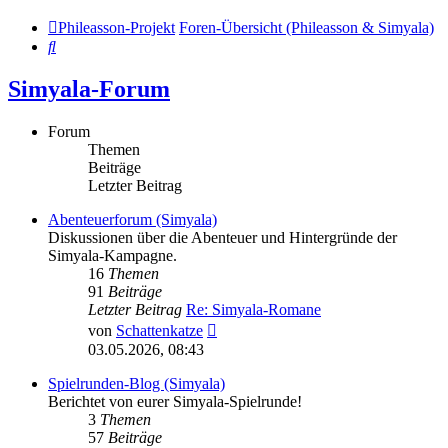
Phileasson-Projekt
Foren-Übersicht (Phileasson & Simyala)
Suche
Simyala-Forum
Forum
Themen
Beiträge
Letzter Beitrag
Abenteuerforum (Simyala)
Diskussionen über die Abenteuer und Hintergründe der
Simyala-Kampagne.
16
Themen
91
Beiträge
Letzter Beitrag
Re: Simyala-Romane
Neuester
von
Schattenkatze
Beitrag
03.05.2026, 08:43
Spielrunden-Blog (Simyala)
Berichtet von eurer Simyala-Spielrunde!
3
Themen
57
Beiträge