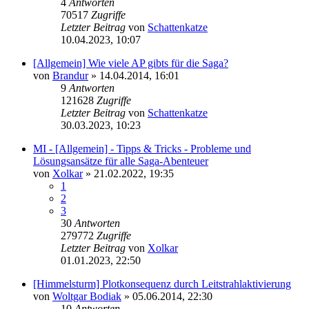
4
Antworten
70517
Zugriffe
Letzter Beitrag
von
Schattenkatze
10.04.2023, 10:07
[Allgemein] Wie viele AP gibts für die Saga?
von
Brandur
» 14.04.2014, 16:01
9
Antworten
121628
Zugriffe
Letzter Beitrag
von
Schattenkatze
30.03.2023, 10:23
MI - [Allgemein] - Tipps & Tricks - Probleme und
Lösungsansätze für alle Saga-Abenteuer
von
Xolkar
» 21.02.2022, 19:35
1
2
3
30
Antworten
279772
Zugriffe
Letzter Beitrag
von
Xolkar
01.01.2023, 22:50
[Himmelsturm] Plotkonsequenz durch Leitstrahlaktivierung
von
Woltgar Bodiak
» 05.06.2014, 22:30
10
Antworten