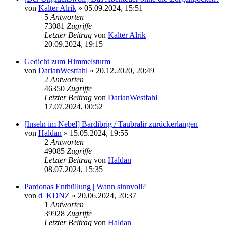
von
Kalter Alrik
» 05.09.2024, 15:51
5
Antworten
73081
Zugriffe
Letzter Beitrag
von
Kalter Alrik
20.09.2024, 19:15
Gedicht zum Himmelsturm
von
DarianWestfahl
» 20.12.2020, 20:49
2
Antworten
46350
Zugriffe
Letzter Beitrag
von
DarianWestfahl
17.07.2024, 00:52
[Inseln im Nebel] Bardibrig / Taubralir zurückerlangen
von
Haldan
» 15.05.2024, 19:55
2
Antworten
49085
Zugriffe
Letzter Beitrag
von
Haldan
08.07.2024, 15:35
Pardonas Enthüllung | Wann sinnvoll?
von
d_KDNZ
» 20.06.2024, 20:37
1
Antworten
39928
Zugriffe
Letzter Beitrag
von
Haldan