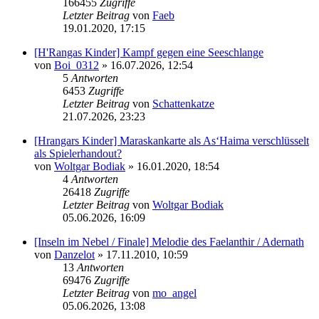
166455
Zugriffe
Letzter Beitrag
von
Faeb
19.01.2020, 17:15
[H'Rangas Kinder] Kampf gegen eine Seeschlange
von
Boi_0312
» 16.07.2026, 12:54
5
Antworten
6453
Zugriffe
Letzter Beitrag
von
Schattenkatze
21.07.2026, 23:23
[Hrangars Kinder] Maraskankarte als As‘Haima verschlüsselt
als Spielerhandout?
von
Woltgar Bodiak
» 16.01.2020, 18:54
4
Antworten
26418
Zugriffe
Letzter Beitrag
von
Woltgar Bodiak
05.06.2026, 16:09
[Inseln im Nebel / Finale] Melodie des Faelanthir / Adernath
von
Danzelot
» 17.11.2010, 10:59
13
Antworten
69476
Zugriffe
Letzter Beitrag
von
mo_angel
05.06.2026, 13:08