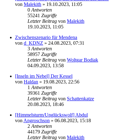
von
Malekith
» 19.10.2023, 11:05
0
Antworten
55241
Zugriffe
Letzter Beitrag
von
Malekith
19.10.2023, 11:05
Zwischenszenario für Mendena
von
d_KDNZ
» 24.08.2023, 07:31
3
Antworten
58957
Zugriffe
Letzter Beitrag
von
Woltgar Bodiak
04.09.2023, 13:58
[Inseln im Nebel] Der Kessel
von
Haldan
» 19.08.2023, 22:56
1
Antworten
39361
Zugriffe
Letzter Beitrag
von
Schattenkatze
20.08.2023, 18:46
[Himmelsturm/Unglückswolf] Abdul
von
Angroschson
» 06.08.2023, 15:18
2
Antworten
44179
Zugriffe
Letzter Beitrag
von
Malekith