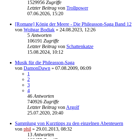
1529956
Zugriffe
Letzter Beitrag
von
Trollpower
07.06.2026, 15:20
[Romane] König der Meere - Die Phileasson-Saga Band 12
von
Woltgar Bodiak
» 24.08.2023, 12:26
5
Antworten
106191
Zugriffe
Letzter Beitrag
von
Schattenkatze
15.08.2024, 10:12
Musik für die Phileasson-Saga
von
DamonDawn
» 07.08.2009, 06:09
1
2
3
4
46
Antworten
740926
Zugriffe
Letzter Beitrag
von
Argolf
25.07.2020, 20:40
Sammlung von Kurztipps zu den einzelnen Abenteuern
von
phil
» 29.01.2013, 08:32
13
Antworten