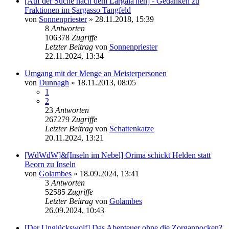
[Auf der Suche nach dem Largala'hen] - Gedanken zu
Fraktionen im Sargasso Tangfeld
von
Sonnenpriester
» 28.11.2018, 15:39
8
Antworten
106378
Zugriffe
Letzter Beitrag
von
Sonnenpriester
22.11.2024, 13:34
Umgang mit der Menge an Meisterpersonen
von
Dunnagh
» 18.11.2013, 08:05
1
2
23
Antworten
267279
Zugriffe
Letzter Beitrag
von
Schattenkatze
20.11.2024, 13:21
[WdWdW]&[Inseln im Nebel] Orima schickt Helden statt
Beorn zu Inseln
von
Golambes
» 18.09.2024, 13:41
3
Antworten
52585
Zugriffe
Letzter Beitrag
von
Golambes
26.09.2024, 10:43
[Der Unglückswolf] Das Abenteuer ohne die Zorganpocken?