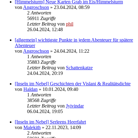
[Himmelsturm] Neue Karten Grab im Eis/Himmelsturm
von
Angroschson
» 23.04.2024, 08:59
2
Antworten
56911
Zugriffe
Letzter Beitrag
von
phil
26.04.2024, 12:48
[allgemein] wichtigste Punkte in jedem Abenteuer für spätere
Abenteuer
von
Angroschson
» 24.04.2024, 11:22
1
Antworten
35883
Zugriffe
Letzter Beitrag
von
Schattenkatze
24.04.2024, 20:19
[Inseln im Nebel] Geschichten der Vislani & Realitätsdichte
von
Haldan
» 10.01.2024, 09:40
1
Antworten
38568
Zugriffe
Letzter Beitrag
von
Jyivindar
06.04.2024, 19:05
[Inseln im Nebel] Serleens Heerfahrt
von
Malekith
» 22.11.2023, 14:09
2
Antworten