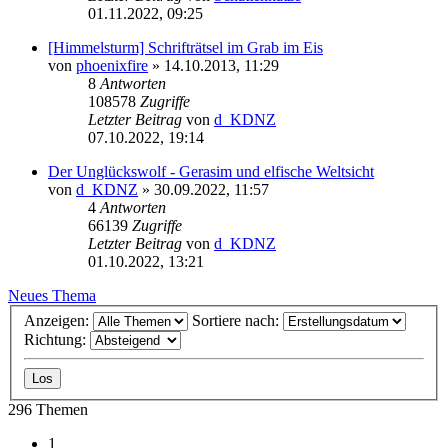
01.11.2022, 09:25
[Himmelsturm] Schrifträtsel im Grab im Eis
von
phoenixfire
» 14.10.2013, 11:29
8
Antworten
108578
Zugriffe
Letzter Beitrag
von
d_KDNZ
07.10.2022, 19:14
Der Unglückswolf - Gerasim und elfische Weltsicht
von
d_KDNZ
» 30.09.2022, 11:57
4
Antworten
66139
Zugriffe
Letzter Beitrag
von
d_KDNZ
01.10.2022, 13:21
Neues Thema
Anzeigen:
Sortiere nach:
Richtung:
296 Themen
1