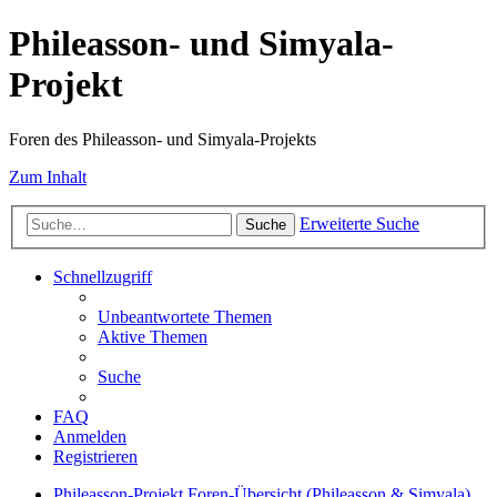
Phileasson- und Simyala-
Projekt
Foren des Phileasson- und Simyala-Projekts
Zum Inhalt
Erweiterte Suche
Suche
Schnellzugriff
Unbeantwortete Themen
Aktive Themen
Suche
FAQ
Anmelden
Registrieren
Phileasson-Projekt
Foren-Übersicht (Phileasson & Simyala)