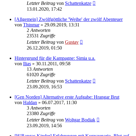
Letzter Beitrag
von
Schattenkatze
13.01.2020, 17:42
[Allgemein] Zwölfgöttliche 'Weihe' der zwölf Abenteuer
von
Thinmar
» 29.09.2019, 13:31
2
Antworten
23531
Zugriffe
Letzter Beitrag
von
Gustav
26.12.2019, 01:50
Hintergrund für die Kampagne: Simia u.a.
von
Ilias
» 30.11.2011, 09:58
13
Antworten
61020
Zugriffe
Letzter Beitrag
von
Schattenkatze
23.09.2019, 16:53
[Gen Norden] Alternative erste Aufgabe: Hrangar Brut
von
Haldan
» 06.07.2017, 11:30
3
Antworten
23380
Zugriffe
Letzter Beitrag
von
Woltgar Bodiak
23.09.2019, 14:56
[H‘Rangas Kinder] Erfahrungen mit Kurzszenario ‚Blut auf