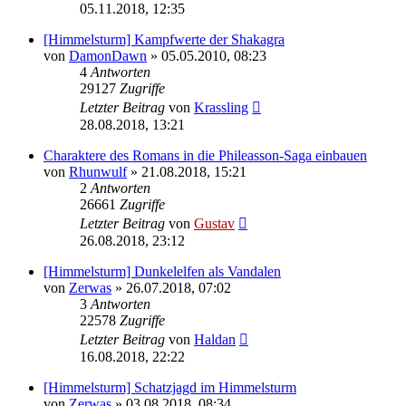
05.11.2018, 12:35
[Himmelsturm] Kampfwerte der Shakagra
von
DamonDawn
» 05.05.2010, 08:23
4
Antworten
29127
Zugriffe
Letzter Beitrag
von
Krassling
28.08.2018, 13:21
Charaktere des Romans in die Phileasson-Saga einbauen
von
Rhunwulf
» 21.08.2018, 15:21
2
Antworten
26661
Zugriffe
Letzter Beitrag
von
Gustav
26.08.2018, 23:12
[Himmelsturm] Dunkelelfen als Vandalen
von
Zerwas
» 26.07.2018, 07:02
3
Antworten
22578
Zugriffe
Letzter Beitrag
von
Haldan
16.08.2018, 22:22
[Himmelsturm] Schatzjagd im Himmelsturm
von
Zerwas
» 03.08.2018, 08:34