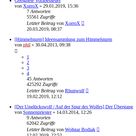
Geeignete Vorabenteuer
von
XorroX
» 29.01.2019, 15:36
7
Antworten
55561
Zugriffe
Letzter Beitrag
von
XorroX
20.03.2019, 08:37
[Himmelsturm] Ideensammlung zum Himmelsturm
von
phil
» 30.04.2013, 09:38
1
2
3
4
45
Antworten
425292
Zugriffe
Letzter Beitrag
von
Rhunwulf
19.02.2019, 12:12
[Der Unglückswolf / Auf der Spur des Wolfes] Der Übergang
von
Sonnenpriester
» 14.03.2014, 12:26
9
Antworten
62042
Zugriffe
Letzter Beitrag
von
Woltgar Bodiak
12.02.2019, 22:52