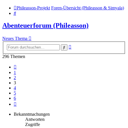
Phileasson-Projekt
Foren-Übersicht (Phileasson & Simyala)
Suche
Abenteuerforum (Phileasson)
Neues Thema
Erweiterte
Suche
Suche
296 Themen
Vorherige
1
2
3
4
5
6
Nächste
Bekanntmachungen
Antworten
Zugriffe