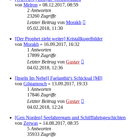
von
Melron
» 08.12.2017, 08:59
2
Antworten
23260
Zugriffe
Letzter Beitrag
von
Morakh
05.02.2018, 11:30
[Der Prophet zieht weiter] Kristallkugelbilder
von
Morakh
» 16.09.2017, 16:32
1
Antworten
17899
Zugriffe
Letzter Beitrag
von
Gustav
04.02.2018, 12:36
[Inseln Im Nebel] Faelanthir's Schicksal [MI]
von
Gilgamosch
» 13.09.2017, 19:33
1
Antworten
17846
Zugriffe
Letzter Beitrag
von
Gustav
04.02.2018, 12:24
[Gen Norden] Seefahrergarn und Schifffahrtsgeschichten
von
Zerwas
» 14.08.2017, 08:35
5
Antworten
35933
Zugriffe