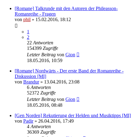
[Romane] Talkrunde mit den Autoren der Phileasson-
Romanreihe - Fragen
von
phil
» 15.02.2016, 18:12
1
2
22
Antworten
154399
Zugriffe
Letzter Beitrag
von
Gion
18.05.2016, 10:59
[Romane] Nordwärts - Der erste Band der Romanreihe -
Diskussion [MI]
von
Brandur
» 13.04.2016, 23:08
6
Antworten
52372
Zugriffe
Letzter Beitrag
von
Gion
18.05.2016, 08:48
[Gen Norden] Rekutierung der Helden und Musiktipps [MI]
von
Padir
» 26.04.2016, 17:49
4
Antworten
36369
Zugriffe