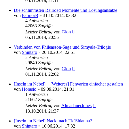
05.11.2014, 21:11
Die schlimmsten Railroad Momente und Lösungsansätze
von
ParinorB
» 31.10.2014, 03:32
4
Antworten
42063
Zugriffe
Letzter Beitrag
von
Gion
05.11.2014, 20:55
Verbinden von Phileasson-Saga und Simyala-Trilogie
von
Shintaro
» 26.10.2014, 22:51
2
Antworten
29840
Zugriffe
Letzter Beitrag
von
Gion
01.11.2014, 22:02
[Inseln im Nebel] + [Weiteres] Fenvarien einfacher gestalten
von
Horasio
» 09.09.2014, 21:01
1
Antworten
21662
Zugriffe
Letzter Beitrag
von
AlmadanerJones
13.10.2014, 21:37
[Inseln im Nebel] Nackt nach Tie'Shianna?
von
Shintaro
» 10.06.2014, 17:32