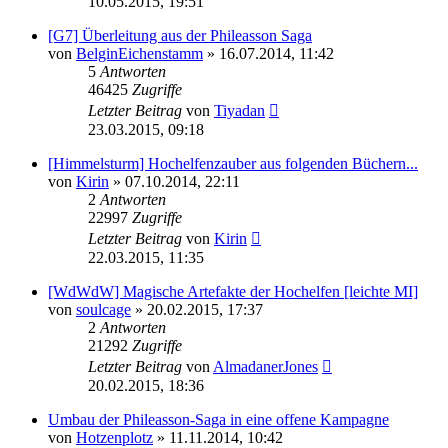
10.05.2015, 19:51
[G7] Überleitung aus der Phileasson Saga
von
BelginEichenstamm
» 16.07.2014, 11:42
5
Antworten
46425
Zugriffe
Letzter Beitrag
von
Tiyadan
23.03.2015, 09:18
[Himmelsturm] Hochelfenzauber aus folgenden Büchern...
von
Kirin
» 07.10.2014, 22:11
2
Antworten
22997
Zugriffe
Letzter Beitrag
von
Kirin
22.03.2015, 11:35
[WdWdW] Magische Artefakte der Hochelfen [leichte MI]
von
soulcage
» 20.02.2015, 17:37
2
Antworten
21292
Zugriffe
Letzter Beitrag
von
AlmadanerJones
20.02.2015, 18:36
Umbau der Phileasson-Saga in eine offene Kampagne
von
Hotzenplotz
» 11.11.2014, 10:42