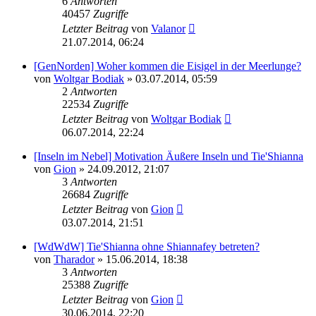
6
Antworten
40457
Zugriffe
Letzter Beitrag
von
Valanor
21.07.2014, 06:24
[GenNorden] Woher kommen die Eisigel in der Meerlunge?
von
Woltgar Bodiak
» 03.07.2014, 05:59
2
Antworten
22534
Zugriffe
Letzter Beitrag
von
Woltgar Bodiak
06.07.2014, 22:24
[Inseln im Nebel] Motivation Äußere Inseln und Tie'Shianna
von
Gion
» 24.09.2012, 21:07
3
Antworten
26684
Zugriffe
Letzter Beitrag
von
Gion
03.07.2014, 21:51
[WdWdW] Tie'Shianna ohne Shiannafey betreten?
von
Tharador
» 15.06.2014, 18:38
3
Antworten
25388
Zugriffe
Letzter Beitrag
von
Gion
30.06.2014, 22:20