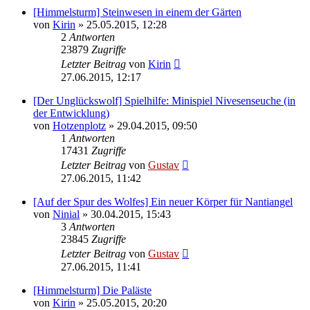
[Himmelsturm] Steinwesen in einem der Gärten
von
Kirin
» 25.05.2015, 12:28
2
Antworten
23879
Zugriffe
Letzter Beitrag
von
Kirin
27.06.2015, 12:17
[Der Unglückswolf] Spielhilfe: Minispiel Nivesenseuche (in
der Entwicklung)
von
Hotzenplotz
» 29.04.2015, 09:50
1
Antworten
17431
Zugriffe
Letzter Beitrag
von
Gustav
27.06.2015, 11:42
[Auf der Spur des Wolfes] Ein neuer Körper für Nantiangel
von
Ninial
» 30.04.2015, 15:43
3
Antworten
23845
Zugriffe
Letzter Beitrag
von
Gustav
27.06.2015, 11:41
[Himmelsturm] Die Paläste
von
Kirin
» 25.05.2015, 20:20