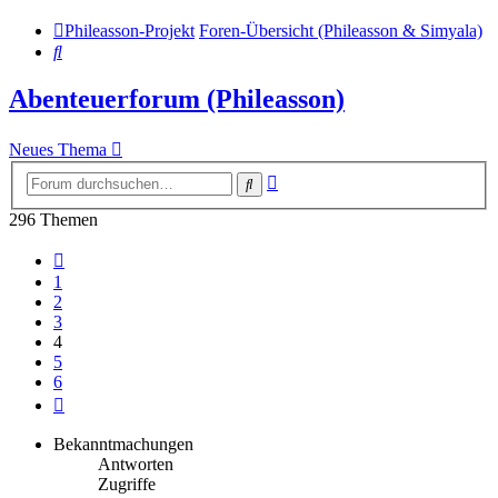
Phileasson-Projekt
Foren-Übersicht (Phileasson & Simyala)
Suche
Abenteuerforum (Phileasson)
Neues Thema
Erweiterte
Suche
Suche
296 Themen
Vorherige
1
2
3
4
5
6
Nächste
Bekanntmachungen
Antworten
Zugriffe