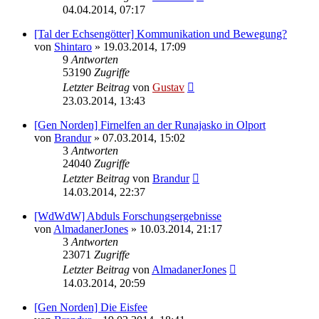
04.04.2014, 07:17
[Tal der Echsengötter] Kommunikation und Bewegung?
von
Shintaro
» 19.03.2014, 17:09
9
Antworten
53190
Zugriffe
Letzter Beitrag
von
Gustav
23.03.2014, 13:43
[Gen Norden] Firnelfen an der Runajasko in Olport
von
Brandur
» 07.03.2014, 15:02
3
Antworten
24040
Zugriffe
Letzter Beitrag
von
Brandur
14.03.2014, 22:37
[WdWdW] Abduls Forschungsergebnisse
von
AlmadanerJones
» 10.03.2014, 21:17
3
Antworten
23071
Zugriffe
Letzter Beitrag
von
AlmadanerJones
14.03.2014, 20:59
[Gen Norden] Die Eisfee