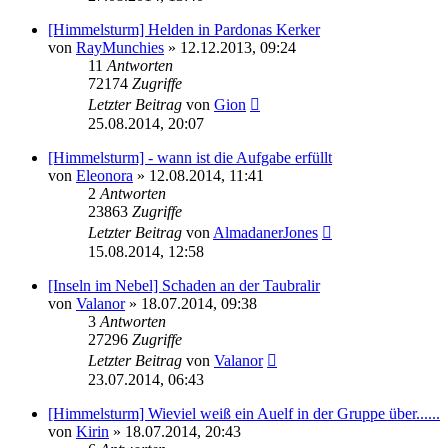
[Himmelsturm] Helden in Pardonas Kerker
von
RayMunchies
» 12.12.2013, 09:24
11
Antworten
72174
Zugriffe
Letzter Beitrag
von
Gion
25.08.2014, 20:07
[Himmelsturm] - wann ist die Aufgabe erfüllt
von
Eleonora
» 12.08.2014, 11:41
2
Antworten
23863
Zugriffe
Letzter Beitrag
von
AlmadanerJones
15.08.2014, 12:58
[Inseln im Nebel] Schaden an der Taubralir
von
Valanor
» 18.07.2014, 09:38
3
Antworten
27296
Zugriffe
Letzter Beitrag
von
Valanor
23.07.2014, 06:43
[Himmelsturm] Wieviel weiß ein Auelf in der Gruppe über......
von
Kirin
» 18.07.2014, 20:43