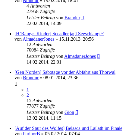
von
Brandur
» 19.02.2014, 18:41
4
Antworten
27958
Zugriffe
Letzter Beitrag
von
Brandur
22.02.2014, 14:09
[H‘Rangas Kinder] Seeadler jagt Seeschlange?
von
AlmadanerJones
» 15.11.2013, 20:56
12
Antworten
70084
Zugriffe
Letzter Beitrag
von
AlmadanerJones
14.02.2014, 22:01
[Gen Norden] Sabotage vor der Abfahrt aus Thorwal
von
Brandur
» 08.01.2014, 23:36
1
2
15
Antworten
77877
Zugriffe
Letzter Beitrag
von
Gion
13.02.2014, 11:15
[Auf der Spur des Wolfes] Belasca und Lailath im Finale
von
ParinorB
» 05.02.2014, 07:04