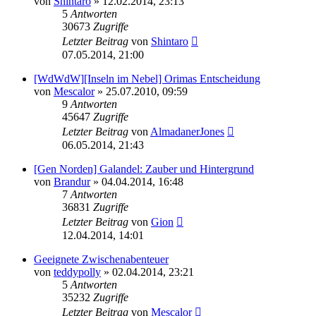
von
Shintaro
» 12.02.2014, 23:13
5
Antworten
30673
Zugriffe
Letzter Beitrag
von
Shintaro
07.05.2014, 21:00
[WdWdW][Inseln im Nebel] Orimas Entscheidung
von
Mescalor
» 25.07.2010, 09:59
9
Antworten
45647
Zugriffe
Letzter Beitrag
von
AlmadanerJones
06.05.2014, 21:43
[Gen Norden] Galandel: Zauber und Hintergrund
von
Brandur
» 04.04.2014, 16:48
7
Antworten
36831
Zugriffe
Letzter Beitrag
von
Gion
12.04.2014, 14:01
Geeignete Zwischenabenteuer
von
teddypolly
» 02.04.2014, 23:21
5
Antworten
35232
Zugriffe
Letzter Beitrag
von
Mescalor